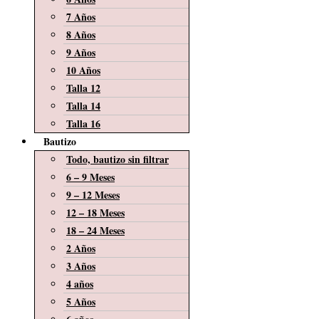
7 Años
8 Años
9 Años
10 Años
Talla 12
Talla 14
Talla 16
Bautizo
Todo, bautizo sin filtrar
6 – 9 Meses
9 – 12 Meses
12 – 18 Meses
18 – 24 Meses
2 Años
3 Años
4 años
5 Años