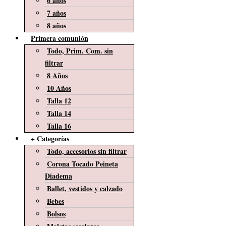
6 años
7 años
8 años
Primera comunión
Todo, Prim. Com. sin
filtrar
8 Años
10 Años
Talla 12
Talla 14
Talla 16
+ Categorías
Todo, accesorios sin filtrar
Corona Tocado Peineta
Diadema
Ballet, vestidos y calzado
Bebes
Bolsos