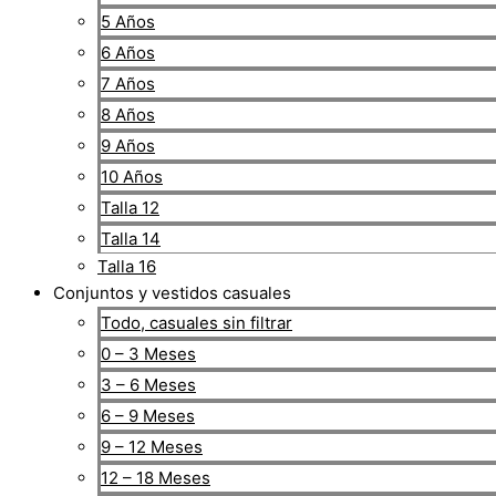
5 Años
6 Años
7 Años
8 Años
9 Años
10 Años
Talla 12
Talla 14
Talla 16
Conjuntos y vestidos casuales
Todo, casuales sin filtrar
0 – 3 Meses
3 – 6 Meses
6 – 9 Meses
9 – 12 Meses
12 – 18 Meses