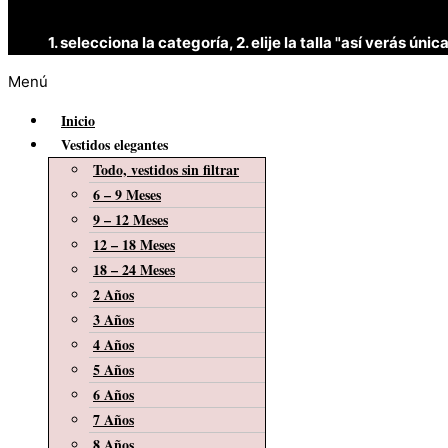
1. selecciona la categoría, 2. elije la talla "así verás 
Menú
Inicio
Vestidos elegantes
Todo, vestidos sin filtrar
6 – 9 Meses
9 – 12 Meses
12 – 18 Meses
18 – 24 Meses
2 Años
3 Años
4 Años
5 Años
6 Años
7 Años
8 Años