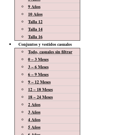
9 Años
10 Años
Talla 12
Talla 14
Talla 16
Conjuntos y vestidos casuales
Todo, casuales sin filtrar
0 – 3 Meses
3 – 6 Meses
6 – 9 Meses
9 – 12 Meses
12 – 18 Meses
18 – 24 Meses
2 Años
3 Años
4 Años
5 Años
6 Años