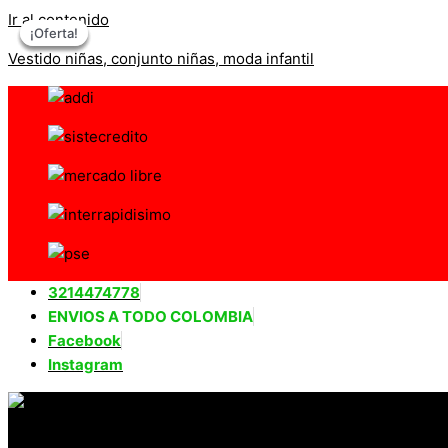
Ir al contenido
¡Oferta!
¡Oferta!
¡Oferta!
¡Oferta!
Vestido niñas, conjunto niñas, moda infantil
3214474778
ENVIOS A TODO COLOMBIA
Facebook
Instagram