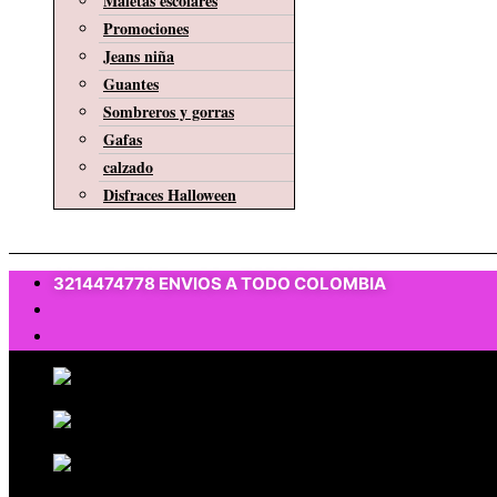
Maletas escolares
Promociones
Jeans niña
Guantes
Sombreros y gorras
Gafas
calzado
Disfraces Halloween
$
0
3214474778 ENVIOS A TODO COLOMBIA