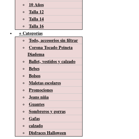
10 Años
Talla 12
Talla 14
Talla 16
+ Categorías
Todo, accesorios sin filtrar
Corona Tocado Peineta
Diadema
Ballet, vestidos y calzado
Bebes
Bolsos
Maletas escolares
Promociones
Jeans niña
Guantes
Sombreros y gorras
Gafas
calzado
Disfraces Halloween