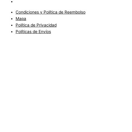
Políticas de Envíos
Condiciones y Política de Reembolso
Mapa
Política de Privacidad
Políticas de Envíos
Blog
Condiciones del Servicio y Politíca de Reembolso
Mapa
Política de Privacidad
Política de Envios
www.charlottefashionkids.com - 2005 - 2025