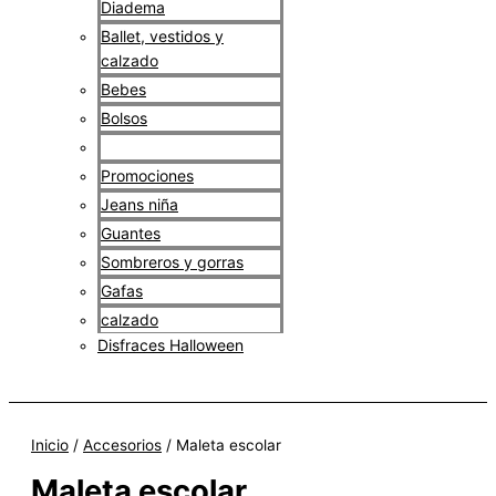
Diadema
Ballet, vestidos y
calzado
Bebes
Bolsos
Maletas escolares
Promociones
Jeans niña
Guantes
Sombreros y gorras
Gafas
calzado
Disfraces Halloween
$
0
Inicio
/
Accesorios
/ Maleta escolar
Maleta escolar