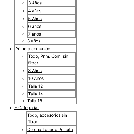
3 Años
4 años
5 Años
6 años
7 años
8 años
Primera comunión
Todo, Prim. Com. sin
filtrar
8 Años
10 Años
Talla 12
Talla 14
Talla 16
+ Categorías
Todo, accesorios sin
filtrar
Corona Tocado Peineta