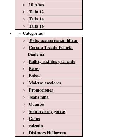
10 Años
Talla 12
Talla 14
Talla 16
+ Categorías
Todo, accesorios sin filtrar
Corona Tocado Peineta
Diadema
Ballet, vestidos y calzado
Bebes
Bolsos
Maletas escolares
Promociones
Jeans niña
Guantes
Sombreros y gorras
Gafas
calzado
Disfraces Halloween