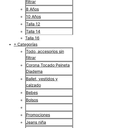
filtrar
8 Años
10 Años
Talla 12
Talla 14
Talla 16
+ Categorías
Todo, accesorios sin
filtrar
Corona Tocado Peineta
Diadema
Ballet, vestidos y
calzado
Bebes
Bolsos
Maletas escolares
Promociones
Jeans niña