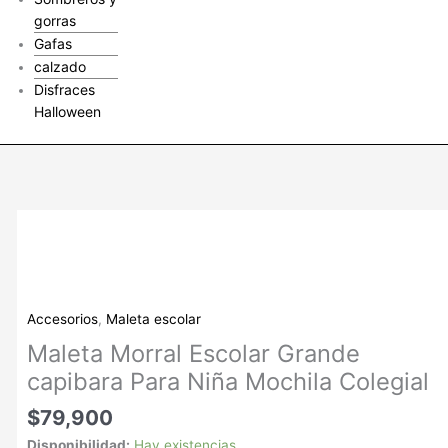
gorras
Gafas
calzado
Disfraces
Halloween
Maleta
Morral
Escolar
Grande
capibara
Accesorios
,
Maleta escolar
Para
Maleta Morral Escolar Grande
Niña
capibara Para Niña Mochila Colegial
Mochila
Colegial
$
79,900
cantidad
Disponibilidad:
Hay existencias