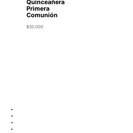
Quinceañera
Primera
Comunión
$
20,000
Condiciones y Política de Reembolso
Mapa
Política de Privacidad
Políticas de Envíos