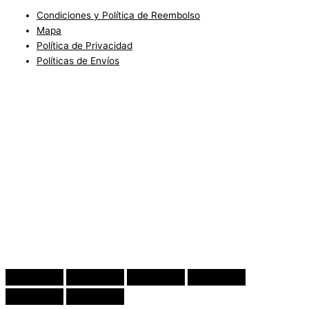
Condiciones y Política de Reembolso
Mapa
Política de Privacidad
Políticas de Envíos
Blog
Condiciones del Servicio y Politíca de Reembolso
Mapa
Política de Privacidad
Política de Envios
www.charlottefashionkids.com - 2005 - 2025