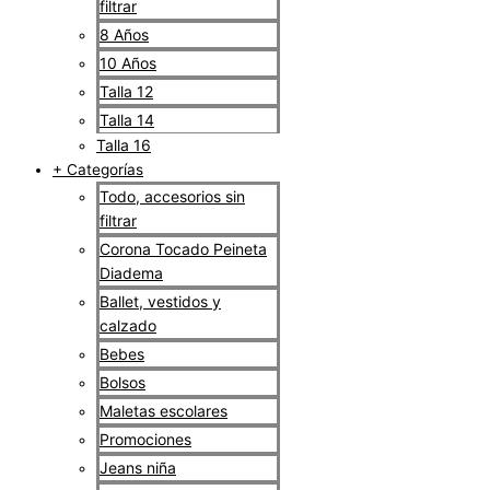
filtrar
8 Años
10 Años
Talla 12
Talla 14
Talla 16
+ Categorías
Todo, accesorios sin
filtrar
Corona Tocado Peineta
Diadema
Ballet, vestidos y
calzado
Bebes
Bolsos
Maletas escolares
Promociones
Jeans niña