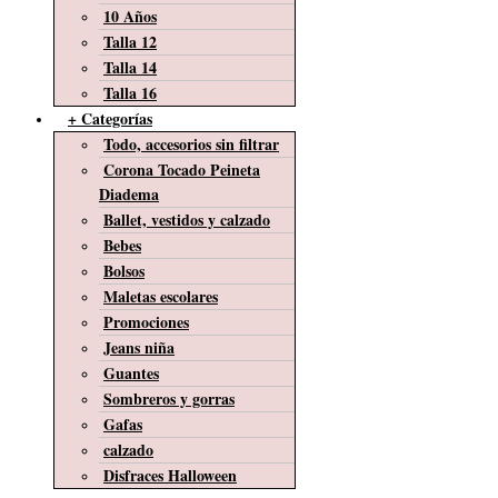
10 Años
Talla 12
Talla 14
Talla 16
+ Categorías
Todo, accesorios sin filtrar
Corona Tocado Peineta
Diadema
Ballet, vestidos y calzado
Bebes
Bolsos
Maletas escolares
Promociones
Jeans niña
Guantes
Sombreros y gorras
Gafas
calzado
Disfraces Halloween