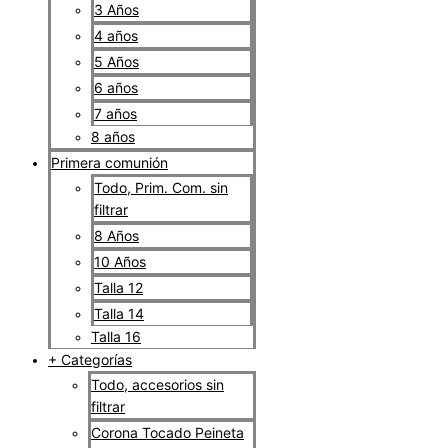
3 Años
4 años
5 Años
6 años
7 años
8 años
Primera comunión
Todo, Prim. Com. sin
filtrar
8 Años
10 Años
Talla 12
Talla 14
Talla 16
+ Categorías
Todo, accesorios sin
filtrar
Corona Tocado Peineta