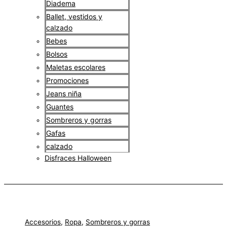
Diadema
Ballet, vestidos y
calzado
Bebes
Bolsos
Maletas escolares
Promociones
Jeans niña
Guantes
Sombreros y gorras
Gafas
calzado
Disfraces Halloween
$
0
Accesorios
,
Ropa
,
Sombreros y gorras