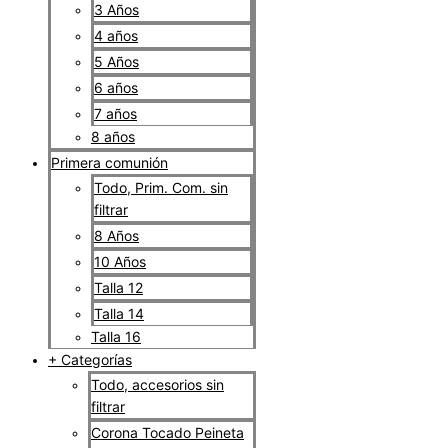
3 Años
4 años
5 Años
6 años
7 años
8 años
Primera comunión
Todo, Prim. Com. sin
filtrar
8 Años
10 Años
Talla 12
Talla 14
Talla 16
+ Categorías
Todo, accesorios sin
filtrar
Corona Tocado Peineta