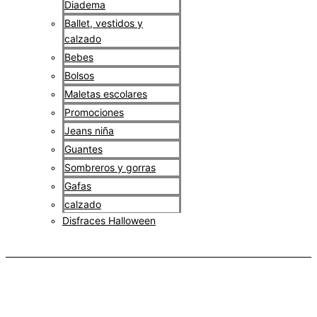
Diadema
Ballet, vestidos y
calzado
Bebes
Bolsos
Maletas escolares
Promociones
Jeans niña
Guantes
Sombreros y gorras
Gafas
calzado
Disfraces Halloween
$
0