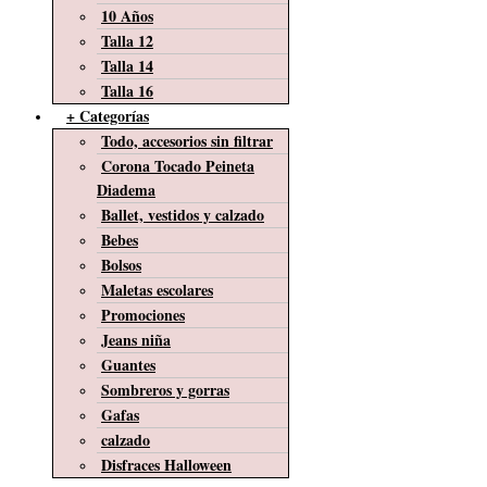
10 Años
Talla 12
Talla 14
Talla 16
+ Categorías
Todo, accesorios sin filtrar
Corona Tocado Peineta
Diadema
Ballet, vestidos y calzado
Bebes
Bolsos
Maletas escolares
Promociones
Jeans niña
Guantes
Sombreros y gorras
Gafas
calzado
Disfraces Halloween