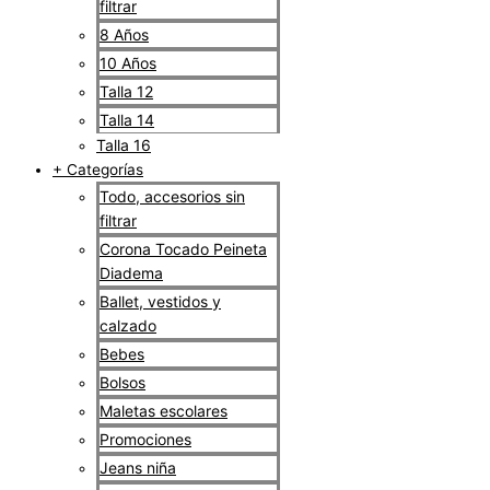
filtrar
8 Años
10 Años
Talla 12
Talla 14
Talla 16
+ Categorías
Todo, accesorios sin
filtrar
Corona Tocado Peineta
Diadema
Ballet, vestidos y
calzado
Bebes
Bolsos
Maletas escolares
Promociones
Jeans niña