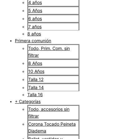
4 años
5 Años
6 años
7 años
8 años
Primera comunión
Todo, Prim. Com. sin
filtrar
8 Años
10 Años
Talla 12
Talla 14
Talla 16
+ Categorías
Todo, accesorios sin
filtrar
Corona Tocado Peineta
Diadema
Ballet, vestidos y