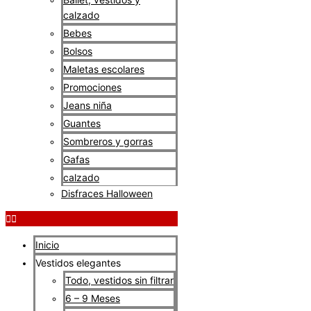
calzado
Bebes
Bolsos
Maletas escolares
Promociones
Jeans niña
Guantes
Sombreros y gorras
Gafas
calzado
Disfraces Halloween
Inicio
Vestidos elegantes
Todo, vestidos sin filtrar
6 – 9 Meses