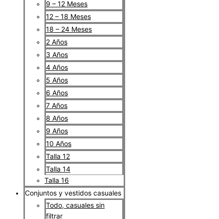
9 – 12 Meses
12 – 18 Meses
18 – 24 Meses
2 Años
3 Años
4 Años
5 Años
6 Años
7 Años
8 Años
9 Años
10 Años
Talla 12
Talla 14
Talla 16
Conjuntos y vestidos casuales
Todo, casuales sin
filtrar