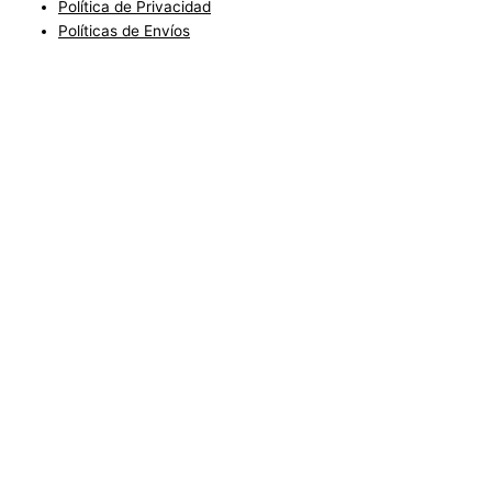
Política de Privacidad
Políticas de Envíos
Blog
Condiciones del Servicio y Politíca de Reembolso
Mapa
Política de Privacidad
Política de Envios
www.charlottefashionkids.com - 2005 - 2025