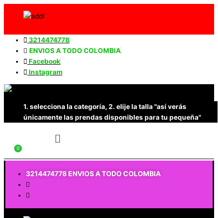
Ordenado
Ir
por
los
al
últimos
contenido
3214474778
ENVIOS A TODO COLOMBIA
Facebook
Instagram
1. selecciona la categoría, 2. elije la talla "así verás
únicamente las prendas disponibles para tu pequeña"
Menú
$
0
3214474778 ENVIOS A TODO COLOMBIA