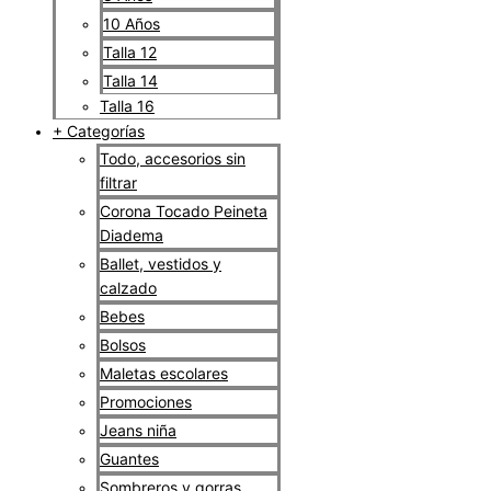
10 Años
Talla 12
Talla 14
Talla 16
+ Categorías
Todo, accesorios sin
filtrar
Corona Tocado Peineta
Diadema
Ballet, vestidos y
calzado
Bebes
Bolsos
Maletas escolares
Promociones
Jeans niña
Guantes
Sombreros y gorras