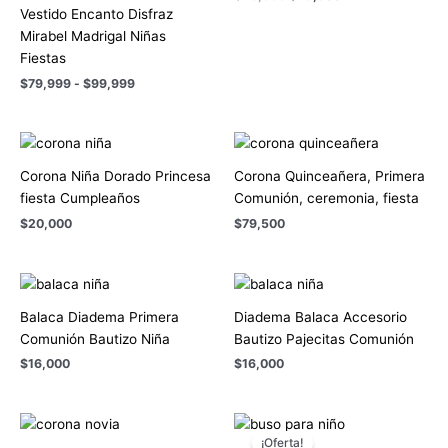
hasta
Vestido Encanto Disfraz
$99,999
Mirabel Madrigal Niñas
Fiestas
$
79,999
-
$
99,999
Corona Niña Dorado Princesa
Corona Quinceañera, Primera
fiesta Cumpleaños
Comunión, ceremonia, fiesta
$
20,000
$
79,500
Balaca Diadema Primera
Diadema Balaca Accesorio
Comunión Bautizo Niña
Bautizo Pajecitas Comunión
$
16,000
$
16,000
El
El
precio
precio
¡Oferta!