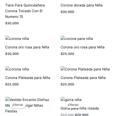
Tiara Para Quinceañera
Corona dorada para Niña
Corona Tocado Con El
$
30,000
Numero 15
$
30,000
Corona oro rosa para Niña
Corona oro rosa para Niña
$
30,000
$
25,000
Corona Plateada para Niña
Corona Plateada para Niña
$
22,000
$
25,000
Rango
El
El
de
precio
precio
¡Oferta!
¡Oferta!
precios:
original
actual
Gorra para niña rosada
desde
era:
es:
$
50,000
$
29,900
$79,999
$50,000.
$29,900.