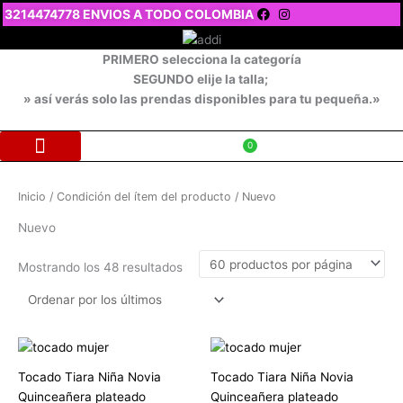
Ir
3214474778 ENVIOS A TODO COLOMBIA
al
contenido
PRIMERO selecciona la categoría
SEGUNDO elije la talla;
» así verás solo las prendas disponibles para tu pequeña.»
$
0
Ordenado
Vestidos elegantes
Conjuntos y vestidos casuales
Primera comunión
+ Categorías
por
los
Inicio
/ Condición del ítem del producto / Nuevo
últimos
Nuevo
Mostrando los 48 resultados
Tocado Tiara Niña Novia
Tocado Tiara Niña Novia
Quinceañera plateado
Quinceañera plateado