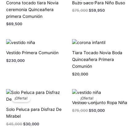
original
actual
Corona tocado tiara Novia
Buzo Saco Para Niño Buso
era:
es:
ceremonia Quinceañera
$
75,000
$
59,950
$75,000.
$59,950.
primera Comunión
$
69,500
Vestido Primera Comunión
Tiara Tocado Novia Boda
Quinceañera Primera
$
230,000
Comunión
$
20,000
El
El
El
El
precio
precio
precio
precio
¡Oferta!
¡Oferta!
original
actual
original
actual
Vestido Conjunto Ropa Niña
era:
es:
era:
es:
Solo Peluca para Disfraz De
$
75,000
$
50,000
$45,000.
$30,000.
$75,000.
$50,000.
Mirabel
$
45,000
$
30,000