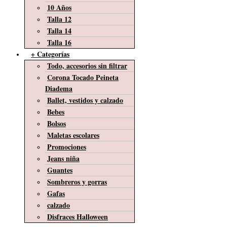
10 Años
Talla 12
Talla 14
Talla 16
+ Categorías
Todo, accesorios sin filtrar
Corona Tocado Peineta
Diadema
Ballet, vestidos y calzado
Bebes
Bolsos
Maletas escolares
Promociones
Jeans niña
Guantes
Sombreros y gorras
Gafas
calzado
Disfraces Halloween