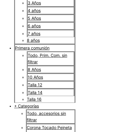
3 Años
4 años
5 Años
6 años
7 años
8 años
Primera comunión
Todo, Prim. Com. sin
filtrar
8 Años
10 Años
Talla 12
Talla 14
Talla 16
+ Categorías
Todo, accesorios sin
filtrar
Corona Tocado Peineta