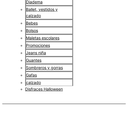
Diadema
Ballet, vestidos y
calzado
Bebes
Bolsos
Maletas escolares
Promociones
Jeans niña
Guantes
Sombreros y gorras
Gafas
calzado
Disfraces Halloween
$
0