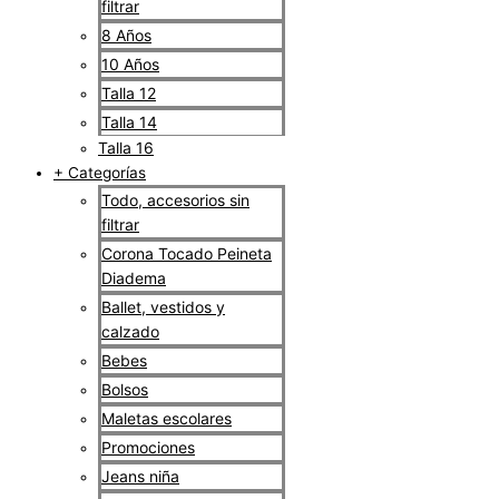
filtrar
8 Años
10 Años
Talla 12
Talla 14
Talla 16
+ Categorías
Todo, accesorios sin
filtrar
Corona Tocado Peineta
Diadema
Ballet, vestidos y
calzado
Bebes
Bolsos
Maletas escolares
Promociones
Jeans niña