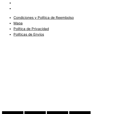
Política de Privacidad
Políticas de Envíos
Condiciones y Política de Reembolso
Mapa
Política de Privacidad
Políticas de Envíos
Blog
Condiciones del Servicio y Politíca de Reembolso
Mapa
Política de Privacidad
Política de Envios
www.charlottefashionkids.com - 2005 - 2025