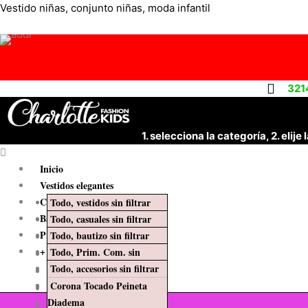
Ir
Menú
Vestido niñas, conjunto niñas, moda infantil
al
contenido
321
1. selecciona la categoría, 2. eli
Inicio
Vestidos elegantes
Conjuntos y vestidos casuales
Todo, vestidos sin filtrar
Bautizo
Todo, casuales sin filtrar
6 – 9 Meses
Primera comunión
Todo, bautizo sin filtrar
0 – 3 Meses
9 – 12 Meses
+ Categorías
Todo, Prim. Com. sin
6 – 9 Meses
3 – 6 Meses
12 – 18 Meses
filtrar
Todo, accesorios sin filtrar
9 – 12 Meses
6 – 9 Meses
18 – 24 Meses
$
0
8 Años
Corona Tocado Peineta
12 – 18 Meses
9 – 12 Meses
2 Años
Diadema
10 Años
18 – 24 Meses
12 – 18 Meses
3 Años