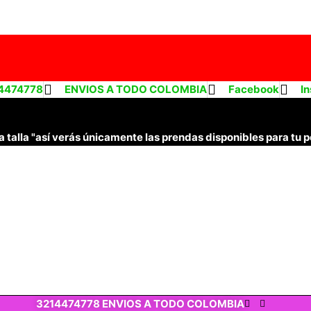
4474778
ENVIOS A TODO COLOMBIA
Facebook
I
je la talla "así verás únicamente las prendas disponibles para tu
3214474778 ENVIOS A TODO COLOMBIA