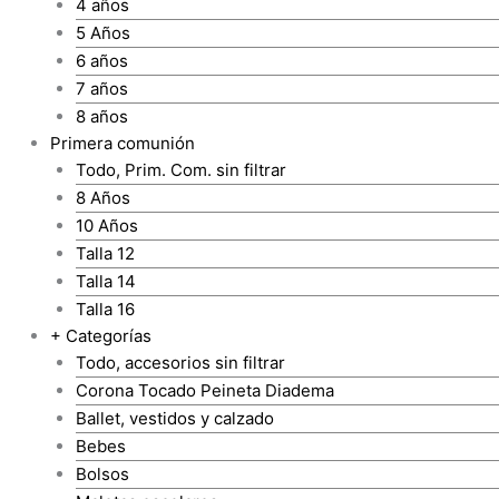
4 años
5 Años
6 años
7 años
8 años
Primera comunión
Todo, Prim. Com. sin filtrar
8 Años
10 Años
Talla 12
Talla 14
Talla 16
+ Categorías
Todo, accesorios sin filtrar
Corona Tocado Peineta Diadema
Ballet, vestidos y calzado
Bebes
Bolsos