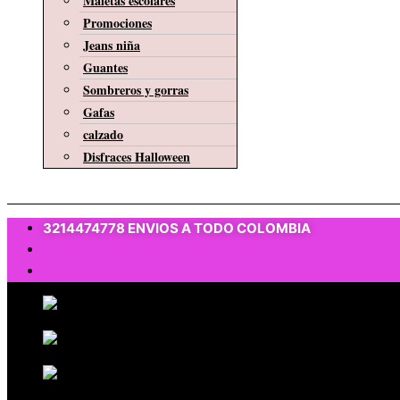
Maletas escolares
Promociones
Jeans niña
Guantes
Sombreros y gorras
Gafas
calzado
Disfraces Halloween
$
0
3214474778 ENVIOS A TODO COLOMBIA