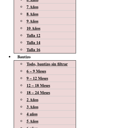
7 Años
8 Años
9 Años
10 Años
Talla 12
Talla 14
Talla 16
Bautizo
Todo, bautizo sin filtrar
6 – 9 Meses
9 – 12 Meses
12 – 18 Meses
18 – 24 Meses
2 Años
3 Años
4 años
5 Años