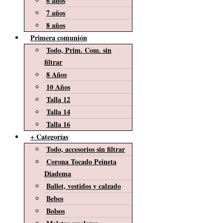
6 años
7 años
8 años
Primera comunión
Todo, Prim. Com. sin
filtrar
8 Años
10 Años
Talla 12
Talla 14
Talla 16
+ Categorías
Todo, accesorios sin filtrar
Corona Tocado Peineta
Diadema
Ballet, vestidos y calzado
Bebes
Bolsos