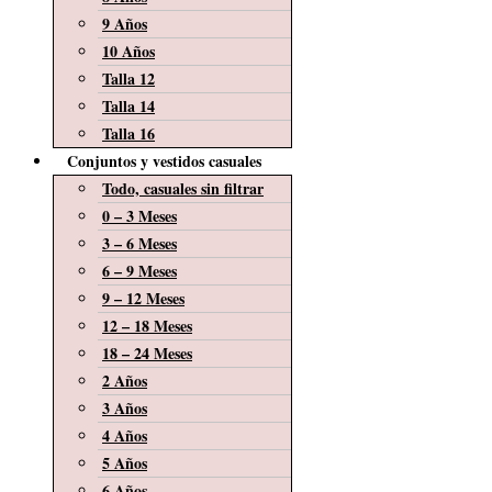
9 Años
10 Años
Talla 12
Talla 14
Talla 16
Conjuntos y vestidos casuales
Todo, casuales sin filtrar
0 – 3 Meses
3 – 6 Meses
6 – 9 Meses
9 – 12 Meses
12 – 18 Meses
18 – 24 Meses
2 Años
3 Años
4 Años
5 Años
6 Años