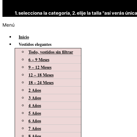
1. selecciona la categoría, 2. elije la talla "así verás 
Menú
Inicio
Vestidos elegantes
Todo, vestidos sin filtrar
6 – 9 Meses
9 – 12 Meses
12 – 18 Meses
18 – 24 Meses
2 Años
3 Años
4 Años
5 Años
6 Años
7 Años
8 Años