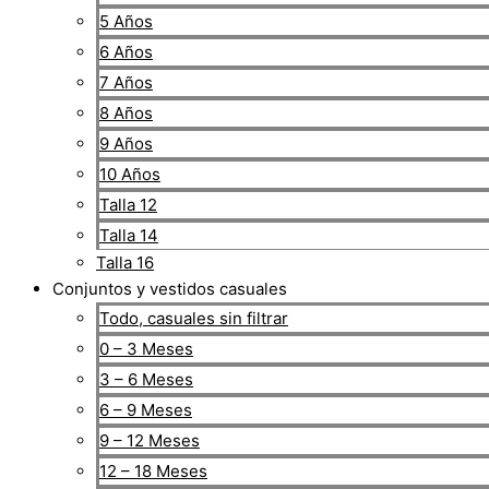
5 Años
6 Años
7 Años
8 Años
9 Años
10 Años
Talla 12
Talla 14
Talla 16
Conjuntos y vestidos casuales
Todo, casuales sin filtrar
0 – 3 Meses
3 – 6 Meses
6 – 9 Meses
9 – 12 Meses
12 – 18 Meses