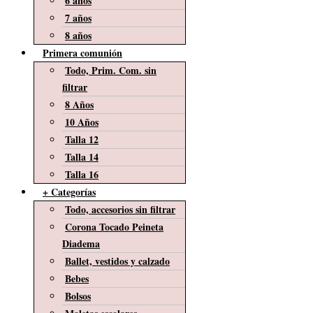
6 años
7 años
8 años
Primera comunión
Todo, Prim. Com. sin
filtrar
8 Años
10 Años
Talla 12
Talla 14
Talla 16
+ Categorías
Todo, accesorios sin filtrar
Corona Tocado Peineta
Diadema
Ballet, vestidos y calzado
Bebes
Bolsos