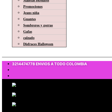
Maletas escolares
Promociones
Jeans niña
Guantes
Sombreros y gorras
Gafas
calzado
Disfraces Halloween
$
0
3214474778 ENVIOS A TODO COLOMBIA