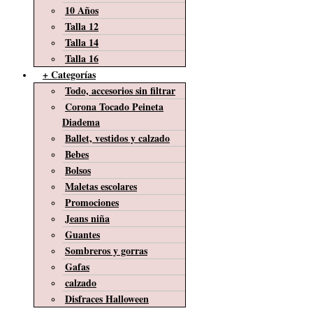
10 Años
Talla 12
Talla 14
Talla 16
+ Categorías
Todo, accesorios sin filtrar
Corona Tocado Peineta
Diadema
Ballet, vestidos y calzado
Bebes
Bolsos
Maletas escolares
Promociones
Jeans niña
Guantes
Sombreros y gorras
Gafas
calzado
Disfraces Halloween