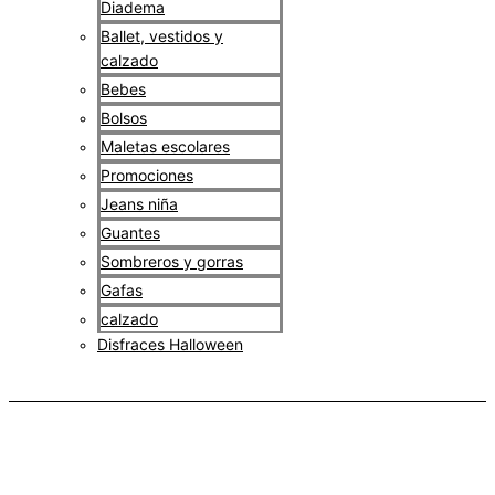
Diadema
Ballet, vestidos y
calzado
Bebes
Bolsos
Maletas escolares
Promociones
Jeans niña
Guantes
Sombreros y gorras
Gafas
calzado
Disfraces Halloween
$
0