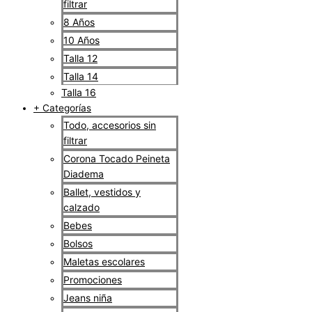
filtrar
8 Años
10 Años
Talla 12
Talla 14
Talla 16
+ Categorías
Todo, accesorios sin
filtrar
Corona Tocado Peineta
Diadema
Ballet, vestidos y
calzado
Bebes
Bolsos
Maletas escolares
Promociones
Jeans niña