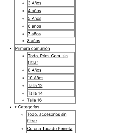
3 Años
4 años
5 Años
6 años
7 años
8 años
Primera comunión
Todo, Prim. Com. sin
filtrar
8 Años
10 Años
Talla 12
Talla 14
Talla 16
+ Categorías
Todo, accesorios sin
filtrar
Corona Tocado Peineta