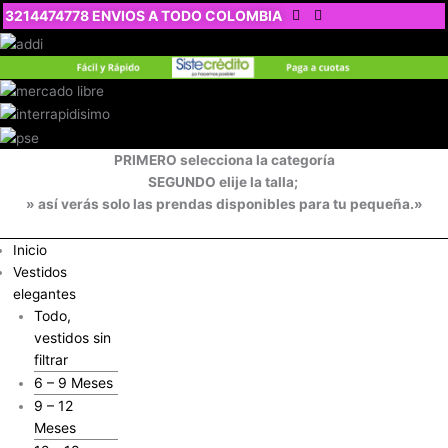
Ir
3214474778 ENVIOS A TODO COLOMBIA
al
contenido
PRIMERO selecciona la categoría
SEGUNDO elije la talla;
» así verás solo las prendas disponibles para tu pequeña.»
Inicio
Vestidos
elegantes
Todo,
vestidos sin
filtrar
6 – 9 Meses
9 – 12
Meses