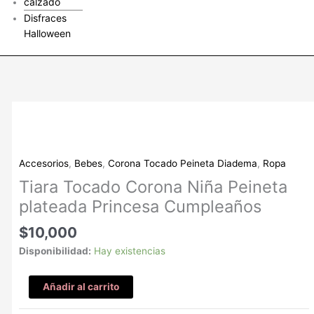
calzado
Disfraces
Halloween
Tiara
Tocado
Corona
Niña
Accesorios
,
Bebes
,
Corona Tocado Peineta Diadema
,
Ropa
Peineta
Tiara Tocado Corona Niña Peineta
plateada
plateada Princesa Cumpleaños
Princesa
Cumpleaños
$
10,000
cantidad
Disponibilidad:
Hay existencias
Añadir al carrito