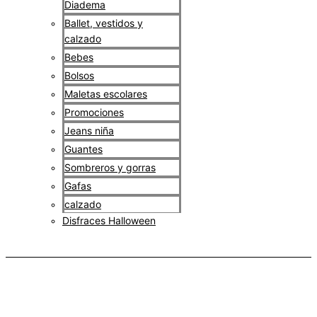
Diadema
Ballet, vestidos y
calzado
Bebes
Bolsos
Maletas escolares
Promociones
Jeans niña
Guantes
Sombreros y gorras
Gafas
calzado
Disfraces Halloween
$
0