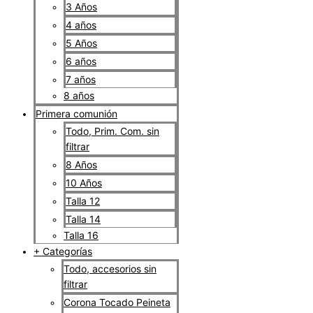
3 Años
4 años
5 Años
6 años
7 años
8 años
Primera comunión
Todo, Prim. Com. sin
filtrar
8 Años
10 Años
Talla 12
Talla 14
Talla 16
+ Categorías
Todo, accesorios sin
filtrar
Corona Tocado Peineta