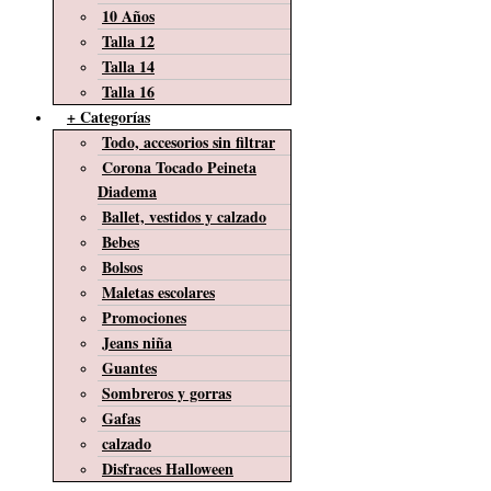
10 Años
Talla 12
Talla 14
Talla 16
+ Categorías
Todo, accesorios sin filtrar
Corona Tocado Peineta
Diadema
Ballet, vestidos y calzado
Bebes
Bolsos
Maletas escolares
Promociones
Jeans niña
Guantes
Sombreros y gorras
Gafas
calzado
Disfraces Halloween