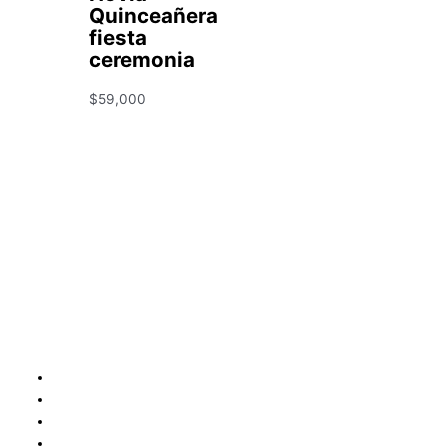
Quinceañera
fiesta
ceremonia
$
59,000
Condiciones y Política de Reembolso
Mapa
Política de Privacidad
Políticas de Envíos