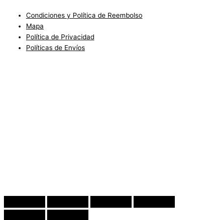
Condiciones y Política de Reembolso
Mapa
Política de Privacidad
Políticas de Envíos
Blog
Condiciones del Servicio y Politíca de Reembolso
Mapa
Política de Privacidad
Política de Envios
www.charlottefashionkids.com - 2005 - 2025