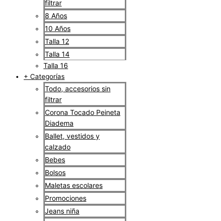
filtrar
8 Años
10 Años
Talla 12
Talla 14
Talla 16
+ Categorías
Todo, accesorios sin
filtrar
Corona Tocado Peineta
Diadema
Ballet, vestidos y
calzado
Bebes
Bolsos
Maletas escolares
Promociones
Jeans niña