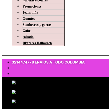
Maletas escolares
Promociones
Jeans niña
Guantes
Sombreros y gorras
Gafas
calzado
Disfraces Halloween
$
0
3214474778 ENVIOS A TODO COLOMBIA