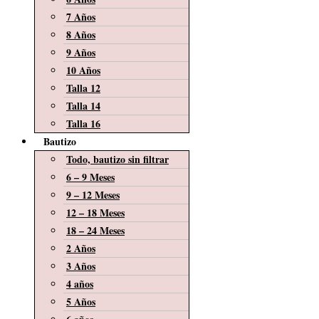
7 Años
8 Años
9 Años
10 Años
Talla 12
Talla 14
Talla 16
Bautizo
Todo, bautizo sin filtrar
6 – 9 Meses
9 – 12 Meses
12 – 18 Meses
18 – 24 Meses
2 Años
3 Años
4 años
5 Años