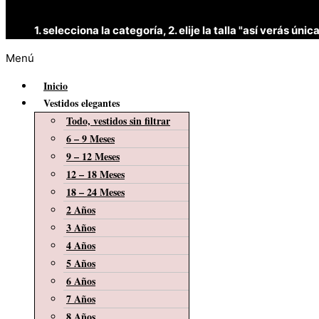
1. selecciona la categoría, 2. elije la talla "así verás 
Menú
Inicio
Vestidos elegantes
Todo, vestidos sin filtrar
6 – 9 Meses
9 – 12 Meses
12 – 18 Meses
18 – 24 Meses
2 Años
3 Años
4 Años
5 Años
6 Años
7 Años
8 Años