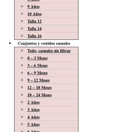
9 Años
10 Años
Talla 12
Talla 14
Talla 16
Conjuntos y vestidos casuales
Todo, casuales sin filtrar
0 – 3 Meses
3 – 6 Meses
6 – 9 Meses
9 – 12 Meses
12 – 18 Meses
18 – 24 Meses
2 Años
3 Años
4 Años
5 Años
6 Años