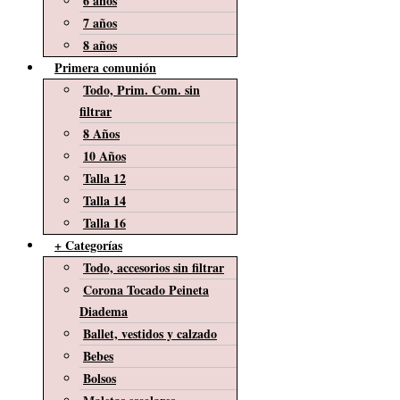
6 años
7 años
8 años
Primera comunión
Todo, Prim. Com. sin
filtrar
8 Años
10 Años
Talla 12
Talla 14
Talla 16
+ Categorías
Todo, accesorios sin filtrar
Corona Tocado Peineta
Diadema
Ballet, vestidos y calzado
Bebes
Bolsos