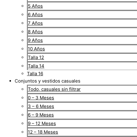
5 Años
6 Años
7 Años
8 Años
9 Años
10 Años
Talla 12
Talla 14
Talla 16
Conjuntos y vestidos casuales
Todo, casuales sin filtrar
0 – 3 Meses
3 – 6 Meses
6 – 9 Meses
9 – 12 Meses
12 – 18 Meses