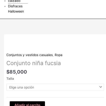
calzado
Disfraces
Halloween
Conjunto
niña
fucsia
cantidad
Conjuntos y vestidos casuales
,
Ropa
Conjunto niña fucsia
$
85,000
Talla
Añadir al carrito