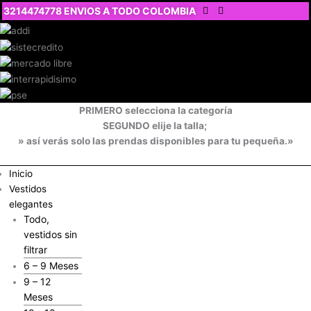
Ir
3214474778 ENVIOS A TODO COLOMBIA
al
contenido
PRIMERO selecciona la categoría
SEGUNDO elije la talla;
» así verás solo las prendas disponibles para tu pequeña.»
Inicio
Vestidos
elegantes
Todo,
vestidos sin
filtrar
6 – 9 Meses
9 – 12
Meses