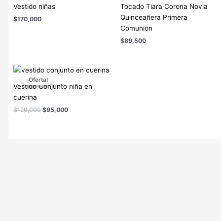
Vestido niñas
Tocado Tiara Corona Novia
Quinceañera Primera
$
170,000
Comunion
$
89,500
El
El
precio
precio
¡Oferta!
¡Oferta!
original
actual
Vestido Conjunto niña en
era:
es:
cuerina
$120,000.
$95,000.
$
120,000
$
95,000