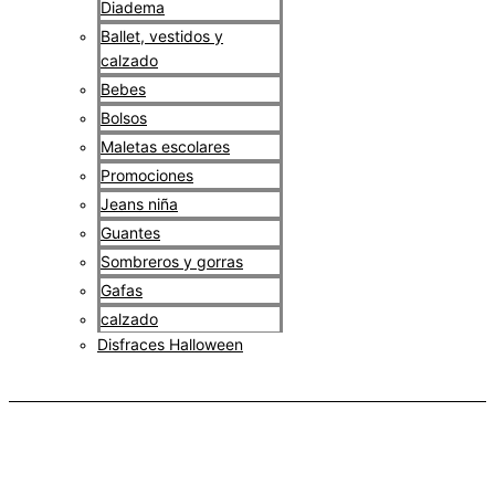
Diadema
Ballet, vestidos y
calzado
Bebes
Bolsos
Maletas escolares
Promociones
Jeans niña
Guantes
Sombreros y gorras
Gafas
calzado
Disfraces Halloween
$
0