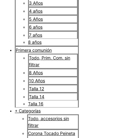
3 Años
4 años
5 Años
6 años
7 años
8 años
Primera comunión
Todo, Prim. Com. sin
filtrar
8 Años
10 Años
Talla 12
Talla 14
Talla 16
+ Categorías
Todo, accesorios sin
filtrar
Corona Tocado Peineta