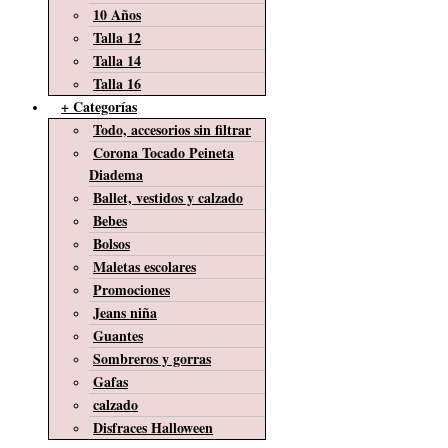
10 Años
Talla 12
Talla 14
Talla 16
+ Categorías
Todo, accesorios sin filtrar
Corona Tocado Peineta
Diadema
Ballet, vestidos y calzado
Bebes
Bolsos
Maletas escolares
Promociones
Jeans niña
Guantes
Sombreros y gorras
Gafas
calzado
Disfraces Halloween