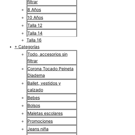
filtrar
8 Años
10 Años
Talla 12
Talla 14
Talla 16
+ Categorías
Todo, accesorios sin
filtrar
Corona Tocado Peineta
Diadema
Ballet, vestidos y
calzado
Bebes
Bolsos
Maletas escolares
Promociones
Jeans niña