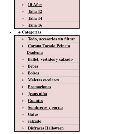
10 Años
Talla 12
Talla 14
Talla 16
+ Categorías
Todo, accesorios sin filtrar
Corona Tocado Peineta
Diadema
Ballet, vestidos y calzado
Bebes
Bolsos
Maletas escolares
Promociones
Jeans niña
Guantes
Sombreros y gorras
Gafas
calzado
Disfraces Halloween