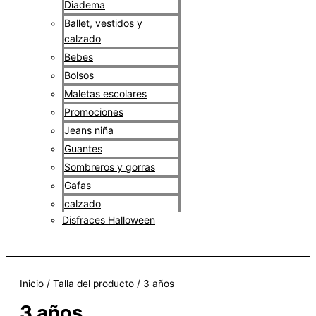
Diadema
Ballet, vestidos y
calzado
Bebes
Bolsos
Maletas escolares
Promociones
Jeans niña
Guantes
Sombreros y gorras
Gafas
calzado
Disfraces Halloween
$
0
Inicio
/ Talla del producto / 3 años
3 años