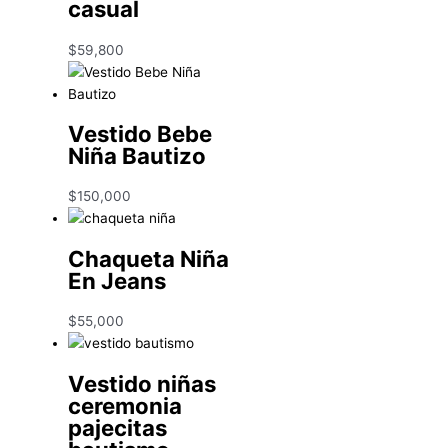
casual
$
59,800
Vestido Bebe
Niña Bautizo
$
150,000
Chaqueta Niña
En Jeans
$
55,000
Vestido niñas
ceremonia
pajecitas