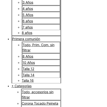
3 Años
4 años
5 Años
6 años
7 años
8 años
Primera comunión
Todo, Prim. Com. sin
filtrar
8 Años
10 Años
Talla 12
Talla 14
Talla 16
+ Categorías
Todo, accesorios sin
filtrar
Corona Tocado Peineta