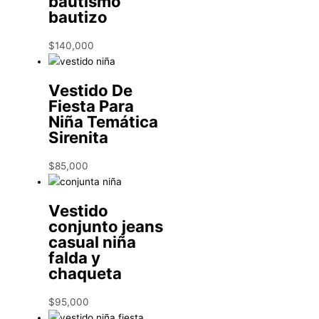
bautismo
bautizo
$
140,000
Vestido De
Fiesta Para
Niña Temática
Sirenita
$
85,000
Vestido
conjunto jeans
casual niña
falda y
chaqueta
$
95,000