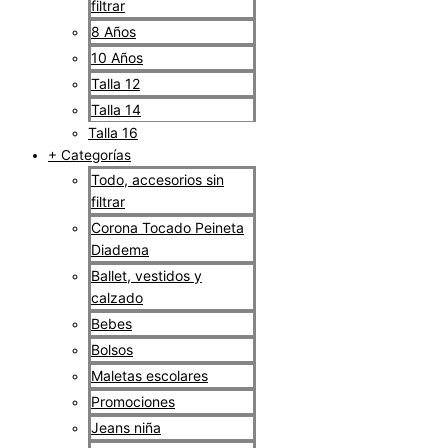
filtrar
8 Años
10 Años
Talla 12
Talla 14
Talla 16
+ Categorías
Todo, accesorios sin
filtrar
Corona Tocado Peineta
Diadema
Ballet, vestidos y
calzado
Bebes
Bolsos
Maletas escolares
Promociones
Jeans niña