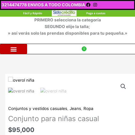
Ir
3214474778 ENVIOS A TODO COLOMBIA
al
contenido
PRIMERO selecciona la categoría
SEGUNDO elije la talla;
» así verás solo las prendas disponibles para tu pequeña.»
$
0
Conjunto
para
niñas
casual
cantidad
Conjuntos y vestidos casuales
,
Jeans
,
Ropa
Conjunto para niñas casual
$
95,000