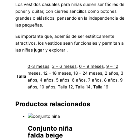
Los vestidos casuales para niñas suelen ser fáciles de
poner y quitar, con cierres sencillos como botones
grandes o elásticos, pensando en la independencia de
las pequeñas.
Es importante que, además de ser estéticamente
atractivos, los vestidos sean funcionales y permitan a
las niñas jugar y explorar .
0-3 meses
,
3 – 6 meses
,
6 – 9 meses
,
9 – 12
meses
,
12 – 18 meses
,
18 – 24 meses
,
2 años
,
3
Talla
años
,
4 años
,
5 años
,
6 años
,
7 años
,
8 años
,
9
años
,
10 años
,
Talla 12
,
Talla 14
,
Talla 16
Productos relacionados
Conjunto niña
falda beige