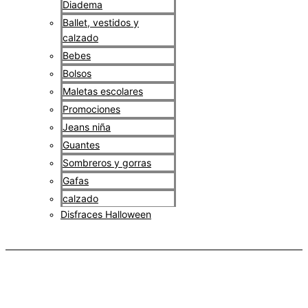
Diadema
Ballet, vestidos y
calzado
Bebes
Bolsos
Maletas escolares
Promociones
Jeans niña
Guantes
Sombreros y gorras
Gafas
calzado
Disfraces Halloween
$
0