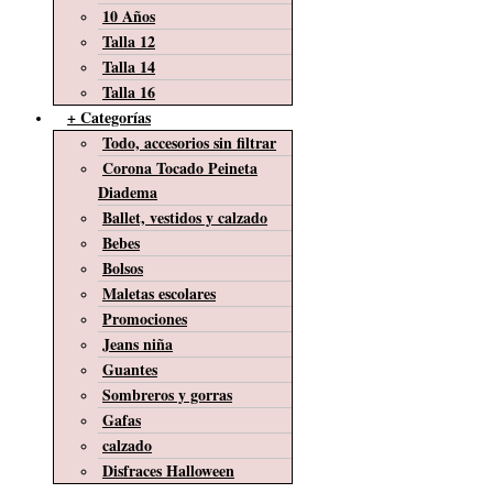
10 Años
Talla 12
Talla 14
Talla 16
+ Categorías
Todo, accesorios sin filtrar
Corona Tocado Peineta
Diadema
Ballet, vestidos y calzado
Bebes
Bolsos
Maletas escolares
Promociones
Jeans niña
Guantes
Sombreros y gorras
Gafas
calzado
Disfraces Halloween