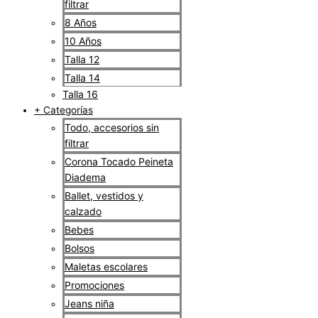
filtrar
8 Años
10 Años
Talla 12
Talla 14
Talla 16
+ Categorías
Todo, accesorios sin
filtrar
Corona Tocado Peineta
Diadema
Ballet, vestidos y
calzado
Bebes
Bolsos
Maletas escolares
Promociones
Jeans niña