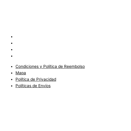
Condiciones y Política de Reembolso
Mapa
Política de Privacidad
Políticas de Envíos
Condiciones y Política de Reembolso
Mapa
Política de Privacidad
Políticas de Envíos
Blog
Condiciones del Servicio y Politíca de Reembolso
Mapa
Política de Privacidad
Política de Envios