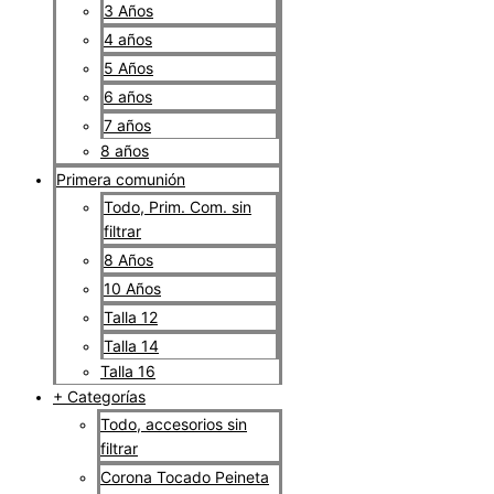
3 Años
4 años
5 Años
6 años
7 años
8 años
Primera comunión
Todo, Prim. Com. sin
filtrar
8 Años
10 Años
Talla 12
Talla 14
Talla 16
+ Categorías
Todo, accesorios sin
filtrar
Corona Tocado Peineta