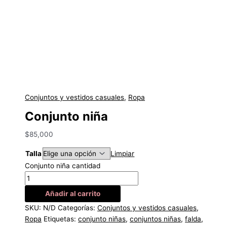
Conjuntos y vestidos casuales
,
Ropa
Conjunto niña
$
85,000
Talla
Limpiar
Conjunto niña cantidad
Añadir al carrito
SKU:
N/D
Categorías:
Conjuntos y vestidos casuales
,
Ropa
Etiquetas:
conjunto niñas
,
conjuntos niñas
,
falda
,