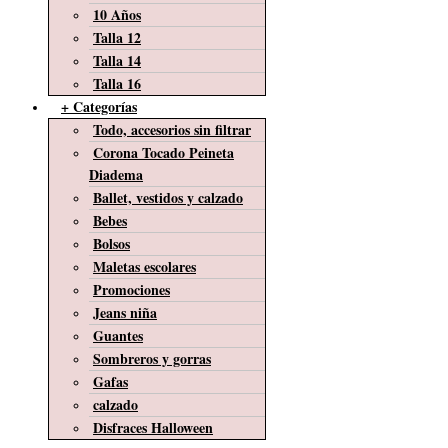
10 Años
Talla 12
Talla 14
Talla 16
+ Categorías
Todo, accesorios sin filtrar
Corona Tocado Peineta
Diadema
Ballet, vestidos y calzado
Bebes
Bolsos
Maletas escolares
Promociones
Jeans niña
Guantes
Sombreros y gorras
Gafas
calzado
Disfraces Halloween