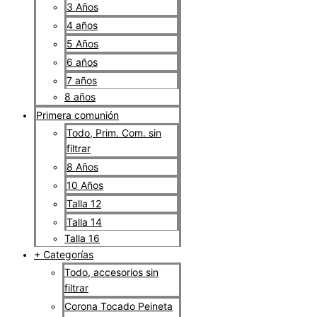
3 Años
4 años
5 Años
6 años
7 años
8 años
Primera comunión
Todo, Prim. Com. sin
filtrar
8 Años
10 Años
Talla 12
Talla 14
Talla 16
+ Categorías
Todo, accesorios sin
filtrar
Corona Tocado Peineta