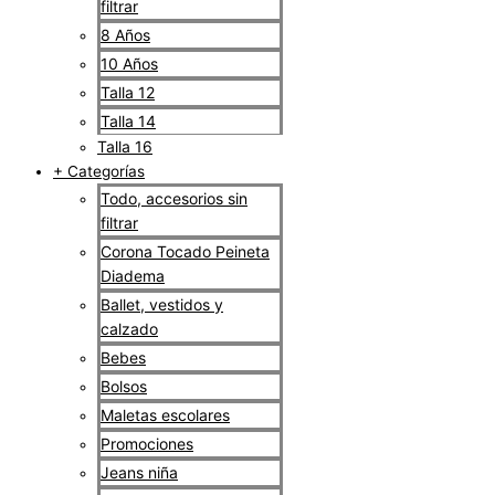
filtrar
8 Años
10 Años
Talla 12
Talla 14
Talla 16
+ Categorías
Todo, accesorios sin
filtrar
Corona Tocado Peineta
Diadema
Ballet, vestidos y
calzado
Bebes
Bolsos
Maletas escolares
Promociones
Jeans niña