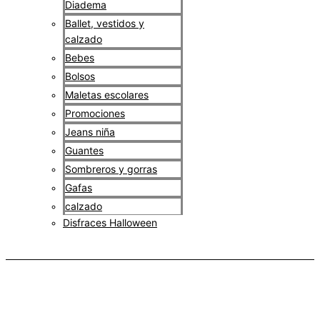
Diadema
Ballet, vestidos y
calzado
Bebes
Bolsos
Maletas escolares
Promociones
Jeans niña
Guantes
Sombreros y gorras
Gafas
calzado
Disfraces Halloween
$
0