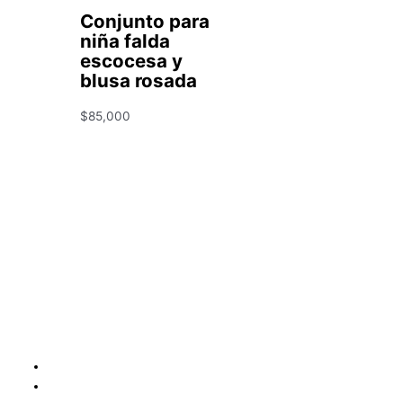
Conjunto para
niña falda
escocesa y
blusa rosada
$
85,000
Condiciones y Política de Reembolso
Mapa