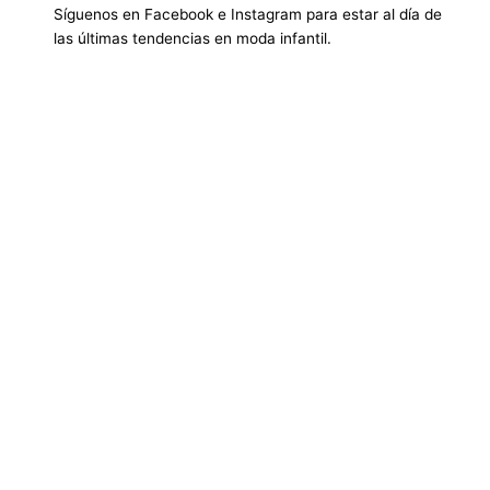
Síguenos en Facebook e Instagram para estar al día de
las últimas tendencias en moda infantil.
Vestidos de fiesta para niñas, Vestidos casuales para
niñas, Vestidos de verano para niñas, Vestidos de
invierno para niñas, Vestidos de bautizo para niñas,
Vestidos de comunión para niñas, Vestidos de
presentación para niñas, Vestidos de cumpleaños para
niñas, Vestidos de disfraces para niñas, Vestidos para
niñas para bodas, Vestidos para niñas para fiestas,
Vestidos para niñas para eventos especiales, Vestidos
para niñas para el colegio, Vestidos de princesa para
niñas, Vestidos de tul para niñas, Vestidos de encaje
para niñas, Vestidos de algodón para niñas, Vestidos
estampados para niñas, Vestidos lisos para niñas,
Vestidos para bebés, Vestidos para niñas pequeñas,
Vestidos para niñas medianas, Vestidos para niñas
grandes, Ropa para niñas, Moda infantil, Vestidos para
niñas online, Tienda de vestidos para niñas, Vestidos