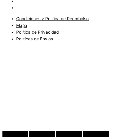
Política de Privacidad
Políticas de Envíos
Condiciones y Política de Reembolso
Mapa
Política de Privacidad
Políticas de Envíos
Blog
Condiciones del Servicio y Politíca de Reembolso
Mapa
Política de Privacidad
Política de Envios
www.charlottefashionkids.com - 2005 - 2025