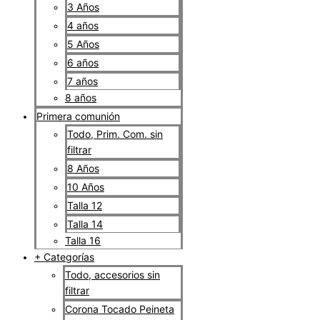
3 Años
4 años
5 Años
6 años
7 años
8 años
Primera comunión
Todo, Prim. Com. sin
filtrar
8 Años
10 Años
Talla 12
Talla 14
Talla 16
+ Categorías
Todo, accesorios sin
filtrar
Corona Tocado Peineta