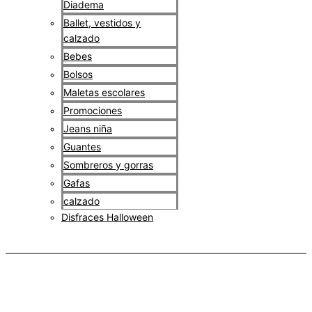
Diadema
Ballet, vestidos y
calzado
Bebes
Bolsos
Maletas escolares
Promociones
Jeans niña
Guantes
Sombreros y gorras
Gafas
calzado
Disfraces Halloween
$
0