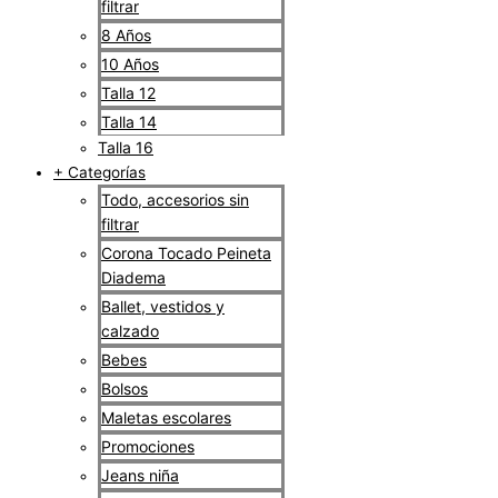
filtrar
8 Años
10 Años
Talla 12
Talla 14
Talla 16
+ Categorías
Todo, accesorios sin
filtrar
Corona Tocado Peineta
Diadema
Ballet, vestidos y
calzado
Bebes
Bolsos
Maletas escolares
Promociones
Jeans niña