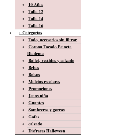
10 Años
Talla 12
Talla 14
Talla 16
+ Categorías
Todo, accesorios sin filtrar
Corona Tocado Peineta
Diadema
Ballet, vestidos y calzado
Bebes
Bolsos
Maletas escolares
Promociones
Jeans niña
Guantes
Sombreros y gorras
Gafas
calzado
Disfraces Halloween