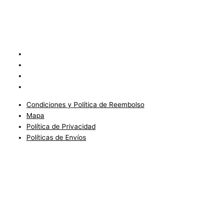
Condiciones y Política de Reembolso
Mapa
Política de Privacidad
Políticas de Envíos
Condiciones y Política de Reembolso
Mapa
Política de Privacidad
Políticas de Envíos
Blog
Condiciones del Servicio y Politíca de Reembolso
Mapa
Política de Privacidad
Política de Envios