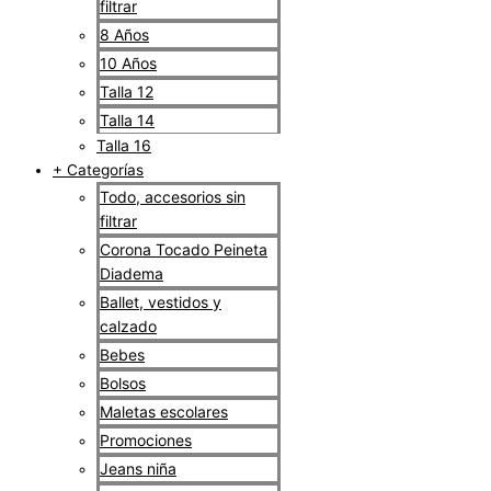
filtrar
8 Años
10 Años
Talla 12
Talla 14
Talla 16
+ Categorías
Todo, accesorios sin
filtrar
Corona Tocado Peineta
Diadema
Ballet, vestidos y
calzado
Bebes
Bolsos
Maletas escolares
Promociones
Jeans niña