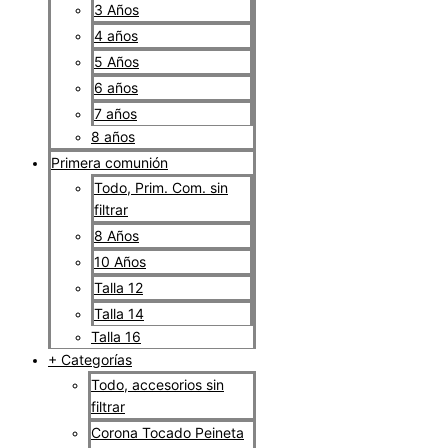
3 Años
4 años
5 Años
6 años
7 años
8 años
Primera comunión
Todo, Prim. Com. sin
filtrar
8 Años
10 Años
Talla 12
Talla 14
Talla 16
+ Categorías
Todo, accesorios sin
filtrar
Corona Tocado Peineta