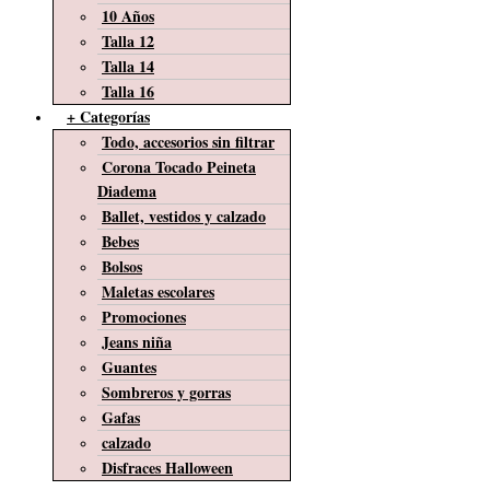
10 Años
Talla 12
Talla 14
Talla 16
+ Categorías
Todo, accesorios sin filtrar
Corona Tocado Peineta
Diadema
Ballet, vestidos y calzado
Bebes
Bolsos
Maletas escolares
Promociones
Jeans niña
Guantes
Sombreros y gorras
Gafas
calzado
Disfraces Halloween