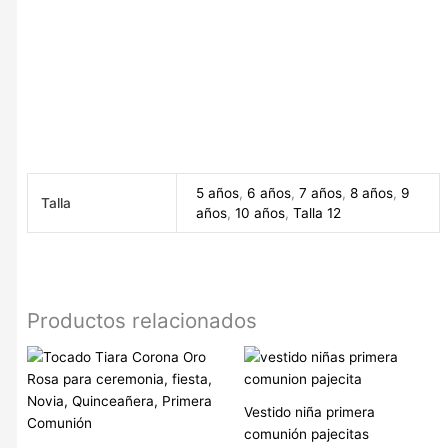
lentejuelas, Accesorios para niñas de encaje, Accesorios para
niñas de perlas, Accesorios para niñas de tela, Accesorios para
niñas de plástico, Accesorios para niñas de metal, Accesorios
para niñas de madera, Accesorios para niñas online, Tienda de
accesorios para niñas, Accesorios para niñas baratos,
Accesorios para niñas de marca, Accesorios para niñas
exclusivos, Complementos para niñas, Moda infantil.|
5 años
,
6 años
,
7 años
,
8 años
,
9
Talla
años
,
10 años
,
Talla 12
Productos relacionados
Vestido niña primera
comunión pajecitas