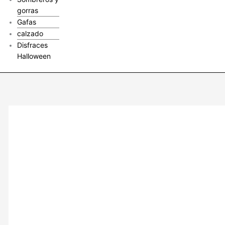
gorras
Gafas
calzado
Disfraces
Halloween
Vestido
Niña
Primera
Comunión,
Bautizo,
Ceremonia,
Pajecita:
Elegancia
Angelical
con