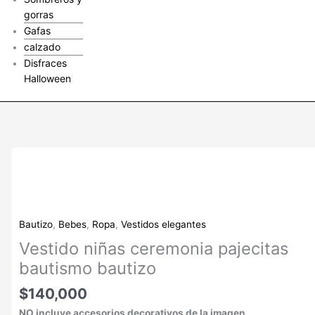
gorras
Gafas
calzado
Disfraces
Halloween
Vestido
niñas
ceremonia
pajecitas
bautismo
Bautizo
,
Bebes
,
Ropa
,
Vestidos elegantes
bautizo
Vestido niñas ceremonia pajecitas
cantidad
bautismo bautizo
$
140,000
NO incluye accesorios decorativos de la imagen.