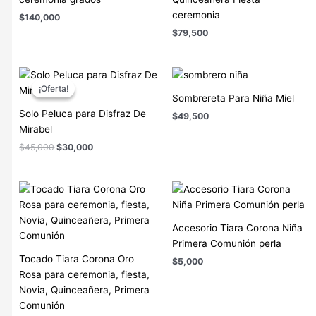
ceremonia
$
140,000
$
79,500
El
El
precio
precio
¡Oferta!
¡Oferta!
original
actual
Sombrereta Para Niña Miel
era:
es:
Solo Peluca para Disfraz De
$
49,500
$45,000.
$30,000.
Mirabel
$
45,000
$
30,000
Accesorio Tiara Corona Niña
Primera Comunión perla
Tocado Tiara Corona Oro
$
5,000
Rosa para ceremonia, fiesta,
Novia, Quinceañera, Primera
Comunión