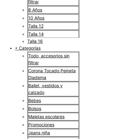
filtrar
8 Años
10 Años
Talla 12
Talla 14
Talla 16
+ Categorías
Todo, accesorios sin
filtrar
Corona Tocado Peineta
Diadema
Ballet, vestidos y
calzado
Bebes
Bolsos
Maletas escolares
Promociones
Jeans niña