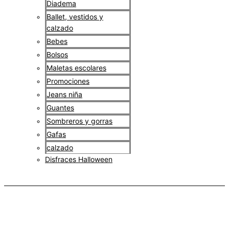
Diadema
Ballet, vestidos y
calzado
Bebes
Bolsos
Maletas escolares
Promociones
Jeans niña
Guantes
Sombreros y gorras
Gafas
calzado
Disfraces Halloween
$
0