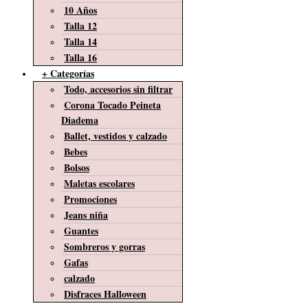
10 Años
Talla 12
Talla 14
Talla 16
+ Categorías
Todo, accesorios sin filtrar
Corona Tocado Peineta
Diadema
Ballet, vestidos y calzado
Bebes
Bolsos
Maletas escolares
Promociones
Jeans niña
Guantes
Sombreros y gorras
Gafas
calzado
Disfraces Halloween