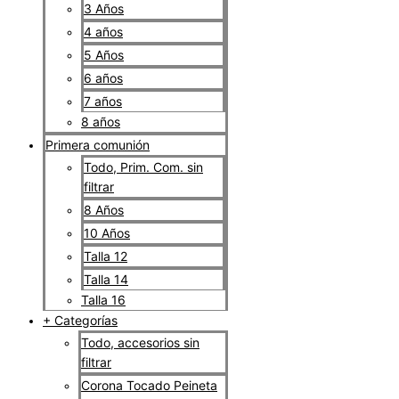
3 Años
4 años
5 Años
6 años
7 años
8 años
Primera comunión
Todo, Prim. Com. sin
filtrar
8 Años
10 Años
Talla 12
Talla 14
Talla 16
+ Categorías
Todo, accesorios sin
filtrar
Corona Tocado Peineta