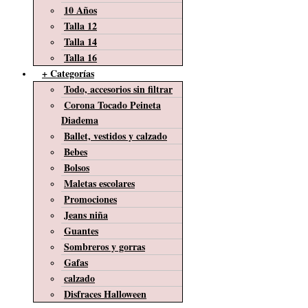
10 Años
Talla 12
Talla 14
Talla 16
+ Categorías
Todo, accesorios sin filtrar
Corona Tocado Peineta
Diadema
Ballet, vestidos y calzado
Bebes
Bolsos
Maletas escolares
Promociones
Jeans niña
Guantes
Sombreros y gorras
Gafas
calzado
Disfraces Halloween