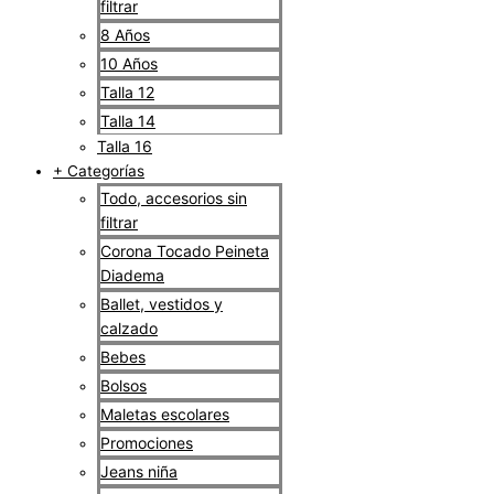
filtrar
8 Años
10 Años
Talla 12
Talla 14
Talla 16
+ Categorías
Todo, accesorios sin
filtrar
Corona Tocado Peineta
Diadema
Ballet, vestidos y
calzado
Bebes
Bolsos
Maletas escolares
Promociones
Jeans niña