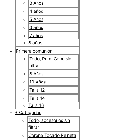
3 Años
4 años
5 Años
6 años
7 años
8 años
Primera comunión
Todo, Prim. Com. sin
filtrar
8 Años
10 Años
Talla 12
Talla 14
Talla 16
+ Categorías
Todo, accesorios sin
filtrar
Corona Tocado Peineta