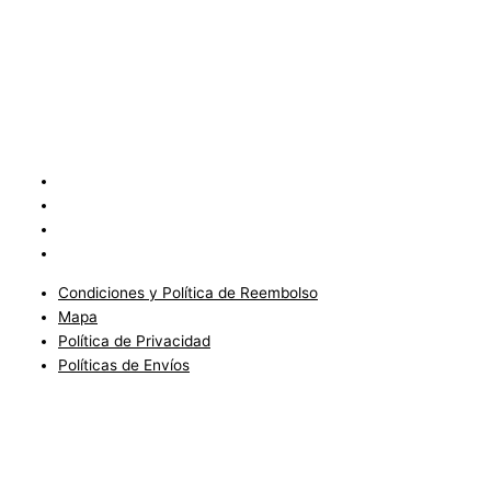
Condiciones y Política de Reembolso
Mapa
Política de Privacidad
Políticas de Envíos
Condiciones y Política de Reembolso
Mapa
Política de Privacidad
Políticas de Envíos
Blog
Condiciones del Servicio y Politíca de Reembolso
Mapa
Política de Privacidad