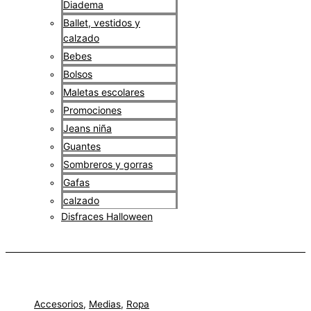
Diadema
Ballet, vestidos y
calzado
Bebes
Bolsos
Maletas escolares
Promociones
Jeans niña
Guantes
Sombreros y gorras
Gafas
calzado
Disfraces Halloween
$
0
Accesorios
,
Medias
,
Ropa