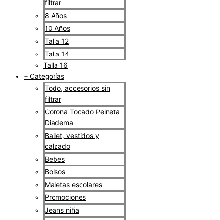
filtrar
8 Años
10 Años
Talla 12
Talla 14
Talla 16
+ Categorías
Todo, accesorios sin
filtrar
Corona Tocado Peineta
Diadema
Ballet, vestidos y
calzado
Bebes
Bolsos
Maletas escolares
Promociones
Jeans niña