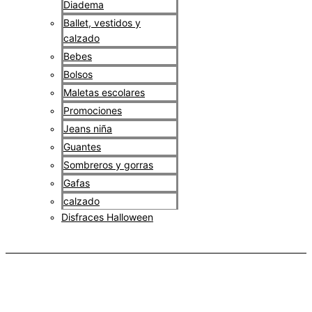
Diadema
Ballet, vestidos y
calzado
Bebes
Bolsos
Maletas escolares
Promociones
Jeans niña
Guantes
Sombreros y gorras
Gafas
calzado
Disfraces Halloween
$
0