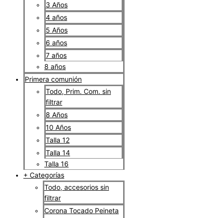
3 Años
4 años
5 Años
6 años
7 años
8 años
Primera comunión
Todo, Prim. Com. sin
filtrar
8 Años
10 Años
Talla 12
Talla 14
Talla 16
+ Categorías
Todo, accesorios sin
filtrar
Corona Tocado Peineta