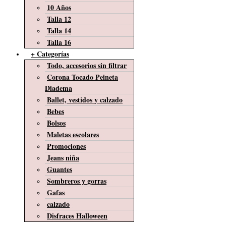
10 Años
Talla 12
Talla 14
Talla 16
+ Categorías
Todo, accesorios sin filtrar
Corona Tocado Peineta
Diadema
Ballet, vestidos y calzado
Bebes
Bolsos
Maletas escolares
Promociones
Jeans niña
Guantes
Sombreros y gorras
Gafas
calzado
Disfraces Halloween