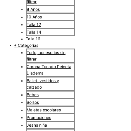
filtrar
8 Años
10 Años
Talla 12
Talla 14
Talla 16
+ Categorías
Todo, accesorios sin
filtrar
Corona Tocado Peineta
Diadema
Ballet, vestidos y
calzado
Bebes
Bolsos
Maletas escolares
Promociones
Jeans niña