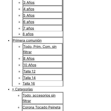
3 Años
4 años
5 Años
6 años
7 años
8 años
Primera comunión
Todo, Prim. Com. sin
filtrar
8 Años
10 Años
Talla 12
Talla 14
Talla 16
+ Categorías
Todo, accesorios sin
filtrar
Corona Tocado Peineta