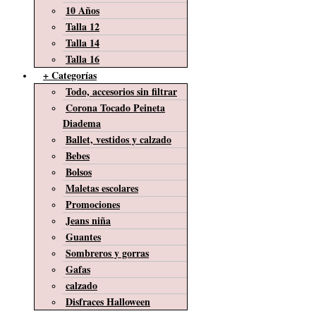
10 Años
Talla 12
Talla 14
Talla 16
+ Categorías
Todo, accesorios sin filtrar
Corona Tocado Peineta
Diadema
Ballet, vestidos y calzado
Bebes
Bolsos
Maletas escolares
Promociones
Jeans niña
Guantes
Sombreros y gorras
Gafas
calzado
Disfraces Halloween