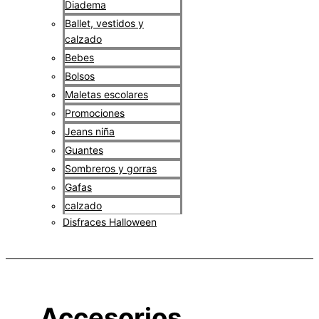
Diadema
Ballet, vestidos y
calzado
Bebes
Bolsos
Maletas escolares
Promociones
Jeans niña
Guantes
Sombreros y gorras
Gafas
calzado
Disfraces Halloween
$
0
Accesorios