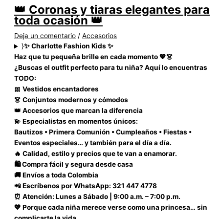
👑 Coronas y tiaras elegantes para
toda ocasión 👑
Deja un comentario
/
Accesorios
}
✨ Charlotte Fashion Kids ✨
Haz que tu pequeña brille en cada momento 💖👗
¿Buscas el outfit perfecto para tu niña? Aquí lo encuentras
TODO:
🎀 Vestidos encantadores
👗 Conjuntos modernos y cómodos
👑 Accesorios que marcan la diferencia
💫 Especialistas en momentos únicos:
Bautizos • Primera Comunión • Cumpleaños • Fiestas •
Eventos especiales… y también para el día a día.
🔥 Calidad, estilo y precios que te van a enamorar.
🛍️ Compra fácil y segura desde casa
🚚 Envíos a toda Colombia
📲 Escríbenos por WhatsApp: 321 447 4778
⏰ Atención: Lunes a Sábado | 9:00 a.m. – 7:00 p.m.
💖 Porque cada niña merece verse como una princesa… sin
complicarte la vida.