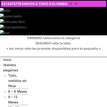
Ir
3214474778 ENVIOS A TODO COLOMBIA
al
contenido
PRIMERO selecciona la categoría
SEGUNDO elije la talla;
» así verás solo las prendas disponibles para tu pequeña.»
Inicio
Vestidos
elegantes
Todo,
vestidos sin
filtrar
6 – 9 Meses
9 – 12
Meses