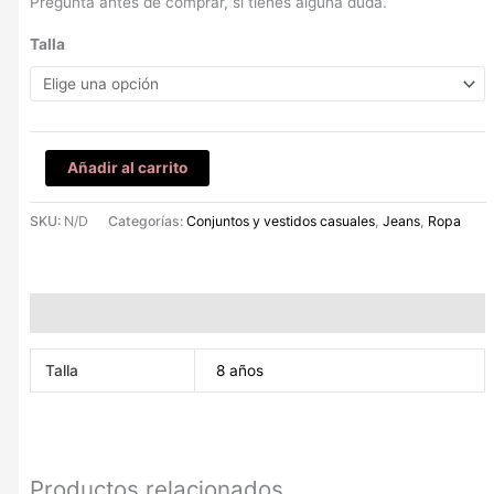
Pregunta antes de comprar, si tienes alguna duda.
Talla
Añadir al carrito
SKU:
N/D
Categorías:
Conjuntos y vestidos casuales
,
Jeans
,
Ropa
Información adicional
Talla
8 años
Productos relacionados