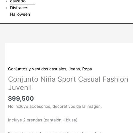
calzado
Disfraces
Halloween
Conjunto
Niña
Sport
Casual
Conjuntos y vestidos casuales
,
Jeans
,
Ropa
Fashion
Conjunto Niña Sport Casual Fashion
Juvenil
Juvenil
cantidad
$
99,500
No incluye accesorios, decorativos de la imagen.
Incluye 2 prendas (pantalón – blusa)