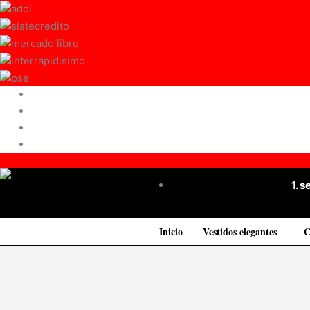
Ir
al
contenido
1. 
Inicio
Vestidos elegantes
C