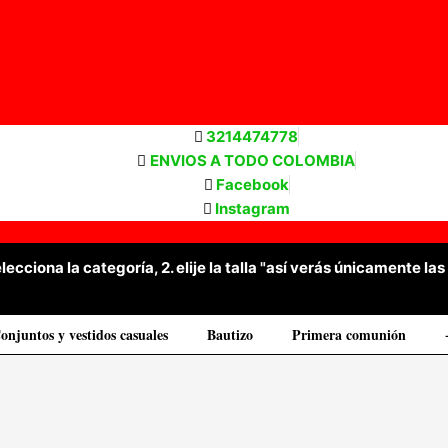
3214474778
ENVIOS A TODO COLOMBIA
Facebook
Instagram
selecciona la categoría, 2. elije la talla "así verás únicamente 
onjuntos y vestidos casuales
Bautizo
Primera comunión