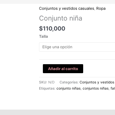
Conjuntos y vestidos casuales
,
Ropa
Conjunto
niña
Conjunto niña
cantidad
$
110,000
Talla
Añadir al carrito
SKU:
N/D
Categorías:
Conjuntos y vestidos
Etiquetas:
conjunto niñas
,
conjuntos niñas
,
fa