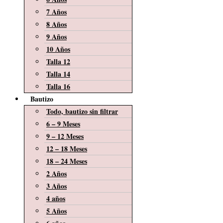
7 Años
8 Años
9 Años
10 Años
Talla 12
Talla 14
Talla 16
Bautizo
Todo, bautizo sin filtrar
6 – 9 Meses
9 – 12 Meses
12 – 18 Meses
18 – 24 Meses
2 Años
3 Años
4 años
5 Años