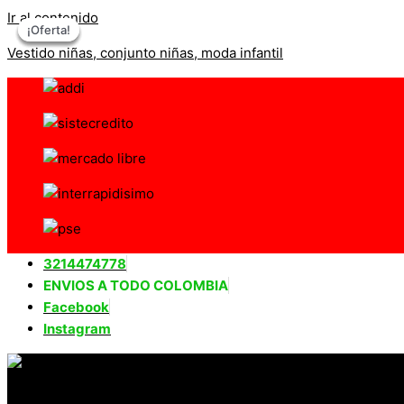
Ir al contenido
¡Oferta!
¡Oferta!
¡Oferta!
¡Oferta!
Vestido niñas, conjunto niñas, moda infantil
3214474778
ENVIOS A TODO COLOMBIA
Facebook
Instagram