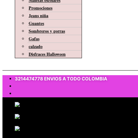
Maletas escolares
Promociones
Jeans niña
Guantes
Sombreros y gorras
Gafas
calzado
Disfraces Halloween
$
0
3214474778 ENVIOS A TODO COLOMBIA