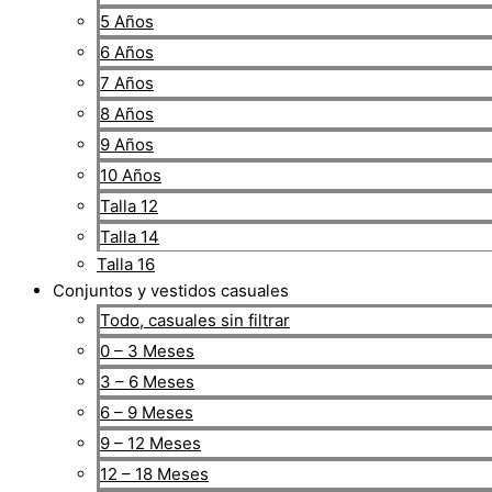
5 Años
6 Años
7 Años
8 Años
9 Años
10 Años
Talla 12
Talla 14
Talla 16
Conjuntos y vestidos casuales
Todo, casuales sin filtrar
0 – 3 Meses
3 – 6 Meses
6 – 9 Meses
9 – 12 Meses
12 – 18 Meses