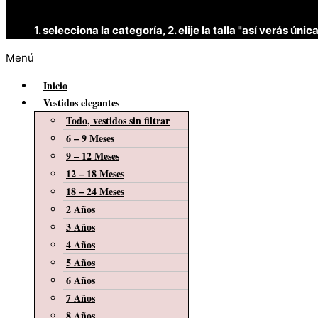
1. selecciona la categoría, 2. elije la talla "así verás 
Menú
Inicio
Vestidos elegantes
Todo, vestidos sin filtrar
6 – 9 Meses
9 – 12 Meses
12 – 18 Meses
18 – 24 Meses
2 Años
3 Años
4 Años
5 Años
6 Años
7 Años
8 Años