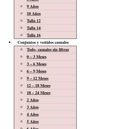
9 Años
10 Años
Talla 12
Talla 14
Talla 16
Conjuntos y vestidos casuales
Todo, casuales sin filtrar
0 – 3 Meses
3 – 6 Meses
6 – 9 Meses
9 – 12 Meses
12 – 18 Meses
18 – 24 Meses
2 Años
3 Años
4 Años
5 Años
6 Años