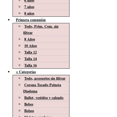
6 años
7 años
8 años
Primera comunión
Todo, Prim. Com. sin
filtrar
8 Años
10 Años
Talla 12
Talla 14
Talla 16
+ Categorías
Todo, accesorios sin filtrar
Corona Tocado Peineta
Diadema
Ballet, vestidos y calzado
Bebes
Bolsos