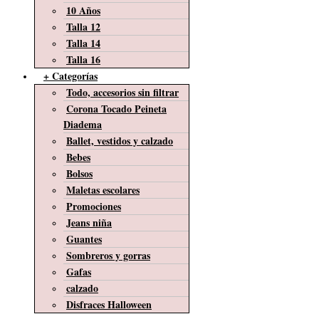
10 Años
Talla 12
Talla 14
Talla 16
+ Categorías
Todo, accesorios sin filtrar
Corona Tocado Peineta
Diadema
Ballet, vestidos y calzado
Bebes
Bolsos
Maletas escolares
Promociones
Jeans niña
Guantes
Sombreros y gorras
Gafas
calzado
Disfraces Halloween