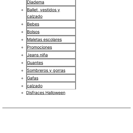
Diadema
Ballet, vestidos y
calzado
Bebes
Bolsos
Maletas escolares
Promociones
Jeans niña
Guantes
Sombreros y gorras
Gafas
calzado
Disfraces Halloween
$
0