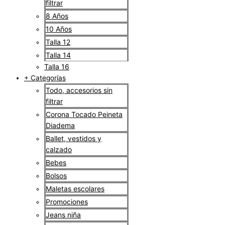
filtrar
8 Años
10 Años
Talla 12
Talla 14
Talla 16
+ Categorías
Todo, accesorios sin
filtrar
Corona Tocado Peineta
Diadema
Ballet, vestidos y
calzado
Bebes
Bolsos
Maletas escolares
Promociones
Jeans niña