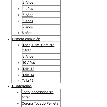
3 Años
4 años
5 Años
6 años
7 años
8 años
Primera comunión
Todo, Prim. Com. sin
filtrar
8 Años
10 Años
Talla 12
Talla 14
Talla 16
+ Categorías
Todo, accesorios sin
filtrar
Corona Tocado Peineta