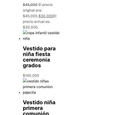
$
45,000
El precio
original era:
$45,000.
$
30,000
El
precio actual es:
$30,000.
Vestido para
niña fiesta
ceremonia
grados
$
140,000
Vestido niña
primera
comunión