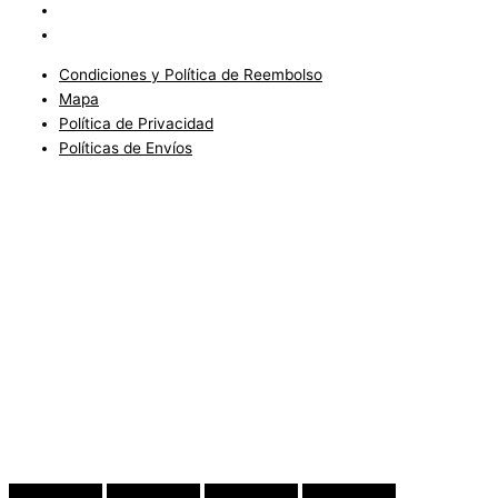
Política de Privacidad
Políticas de Envíos
Condiciones y Política de Reembolso
Mapa
Política de Privacidad
Políticas de Envíos
Blog
Condiciones del Servicio y Politíca de Reembolso
Mapa
Política de Privacidad
Política de Envios
www.charlottefashionkids.com - 2005 - 2025