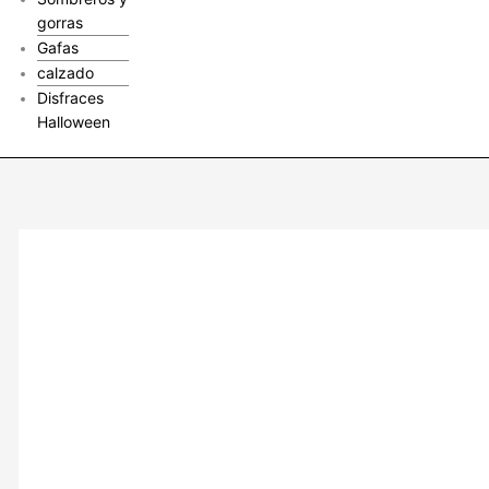
gorras
Gafas
calzado
Disfraces
Halloween
Conjunto
dos
piezas
rojo
cantidad