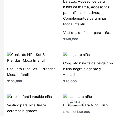
Vestidos de fiesta para niñas
$
140,000
Conjunto niña falda beige con
Conjunto Niña Set 3 Prendas,
blusa negra elegante y
Moda Infantil
versatil
$
105,000
$
90,000
El
El
precio
precio
¡Oferta!
¡Oferta!
original
actual
Vestido para niña fiesta
Buzo Saco Para Niño Buso
era:
es:
ceremonia grados
$
75,000
$
59,950
$75,000.
$59,950.