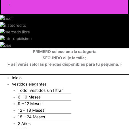
PRIMERO selecciona la categoría
SEGUNDO elije la talla;
» así verás solo las prendas disponibles para tu pequeña.»
Inicio
Vestidos elegantes
Todo, vestidos sin filtrar
6 – 9 Meses
9 – 12 Meses
12 – 18 Meses
18 – 24 Meses
2 Años