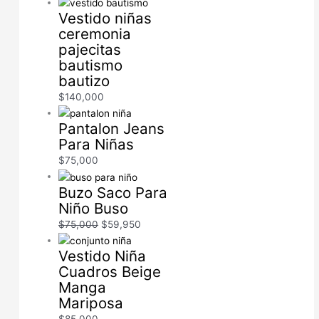
Vestido niñas
ceremonia
pajecitas
bautismo
bautizo
$
140,000
Pantalon Jeans
Para Niñas
$
75,000
Buzo Saco Para
Niño Buso
$
75,000
$
59,950
Vestido Niña
Cuadros Beige
Manga
Mariposa
$
85,000