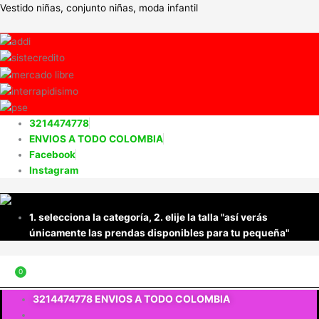
Ir
Vestido niñas, conjunto niñas, moda infantil
al
contenido
3214474778
ENVIOS A TODO COLOMBIA
Facebook
Instagram
1. selecciona la categoría, 2. elije la talla "así verás
únicamente las prendas disponibles para tu pequeña"
Menú
$
0
3214474778 ENVIOS A TODO COLOMBIA