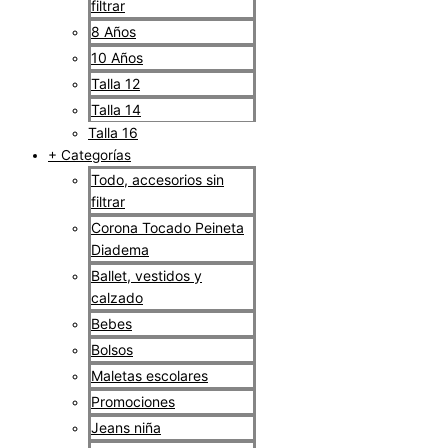
filtrar
8 Años
10 Años
Talla 12
Talla 14
Talla 16
+ Categorías
Todo, accesorios sin
filtrar
Corona Tocado Peineta
Diadema
Ballet, vestidos y
calzado
Bebes
Bolsos
Maletas escolares
Promociones
Jeans niña