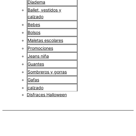
Diadema
Ballet, vestidos y
calzado
Bebes
Bolsos
Maletas escolares
Promociones
Jeans niña
Guantes
Sombreros y gorras
Gafas
calzado
Disfraces Halloween
$
0