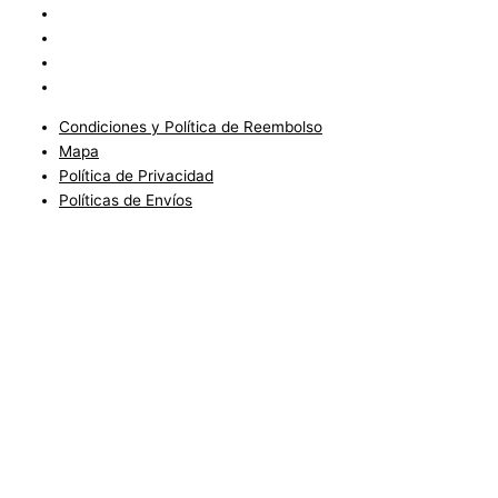
Condiciones y Política de Reembolso
Mapa
Política de Privacidad
Políticas de Envíos
Condiciones y Política de Reembolso
Mapa
Política de Privacidad
Políticas de Envíos
Blog
Condiciones del Servicio y Politíca de Reembolso
Mapa
Política de Privacidad
Política de Envios
www.charlottefashionkids.com - 2005 - 2025