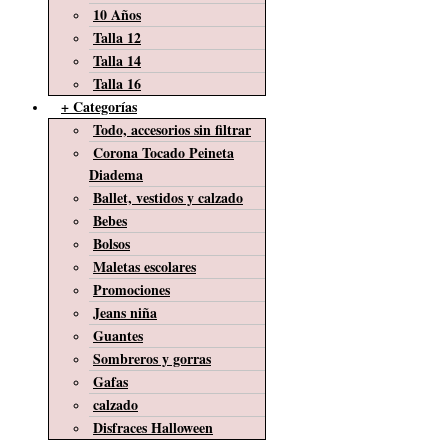
10 Años
Talla 12
Talla 14
Talla 16
+ Categorías
Todo, accesorios sin filtrar
Corona Tocado Peineta
Diadema
Ballet, vestidos y calzado
Bebes
Bolsos
Maletas escolares
Promociones
Jeans niña
Guantes
Sombreros y gorras
Gafas
calzado
Disfraces Halloween