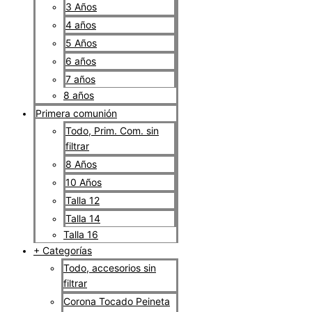
3 Años
4 años
5 Años
6 años
7 años
8 años
Primera comunión
Todo, Prim. Com. sin
filtrar
8 Años
10 Años
Talla 12
Talla 14
Talla 16
+ Categorías
Todo, accesorios sin
filtrar
Corona Tocado Peineta