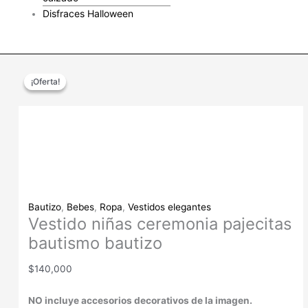
Disfraces Halloween
$
0
Vestido
El
El
¡Oferta!
¡Oferta!
niñas
precio
precio
ceremonia
original
actual
pajecitas
era:
es:
bautismo
$75,000.
$59,950.
bautizo
cantidad
Bautizo
,
Bebes
,
Ropa
,
Vestidos elegantes
Vestido niñas ceremonia pajecitas
bautismo bautizo
$
140,000
NO incluye accesorios decorativos de la imagen.