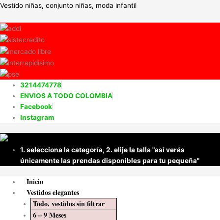
Ir
Menú
Vestido niñas, conjunto niñas, moda infantil
al
contenido
3214474778
ENVIOS A TODO COLOMBIA
Facebook
Instagram
1. selecciona la categoría, 2. elije la talla "así verás
únicamente las prendas disponibles para tu pequeña"
Inicio
Vestidos elegantes
Todo, vestidos sin filtrar
6 – 9 Meses