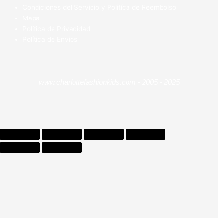
Condiciones del Servicio y Politíca de Reembolso
Mapa
Política de Privacidad
Política de Envios
www.charlottefashionkids.com - 2005 - 2025