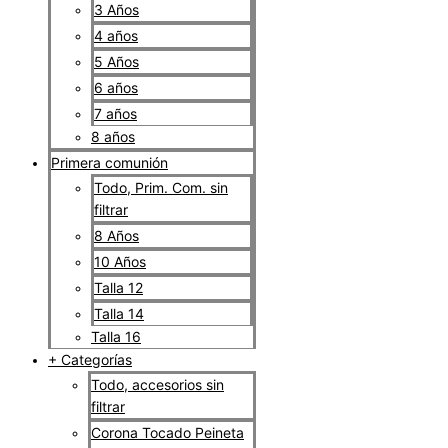
3 Años
4 años
5 Años
6 años
7 años
8 años
Primera comunión
Todo, Prim. Com. sin
filtrar
8 Años
10 Años
Talla 12
Talla 14
Talla 16
+ Categorías
Todo, accesorios sin
filtrar
Corona Tocado Peineta