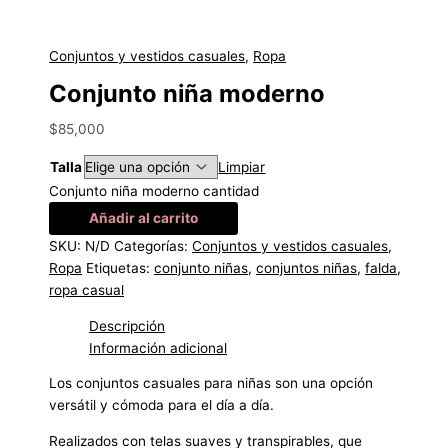
Conjuntos y vestidos casuales
,
Ropa
Conjunto niña moderno
$
85,000
Talla
Limpiar
Conjunto niña moderno cantidad
Añadir al carrito
SKU:
N/D
Categorías:
Conjuntos y vestidos casuales
,
Ropa
Etiquetas:
conjunto niñas
,
conjuntos niñas
,
falda
,
ropa casual
Descripción
Información adicional
Los conjuntos casuales para niñas son una opción
versátil y cómoda para el día a día.
Realizados con telas suaves y transpirables, que