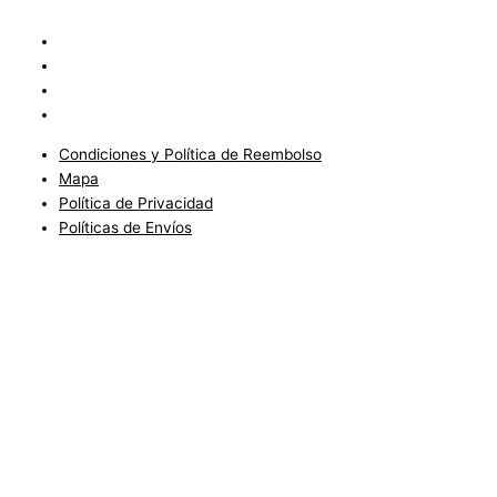
Condiciones y Política de Reembolso
Mapa
Política de Privacidad
Políticas de Envíos
Condiciones y Política de Reembolso
Mapa
Política de Privacidad
Políticas de Envíos
Blog
Condiciones del Servicio y Politíca de Reembolso
Mapa
Política de Privacidad
Política de Envios
www.charlottefashionkids.com - 2005 - 2025