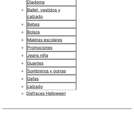
Diadema
Ballet, vestidos y
calzado
Bebes
Bolsos
Maletas escolares
Promociones
Jeans niña
Guantes
Sombreros y gorras
Gafas
calzado
Disfraces Halloween
$
0