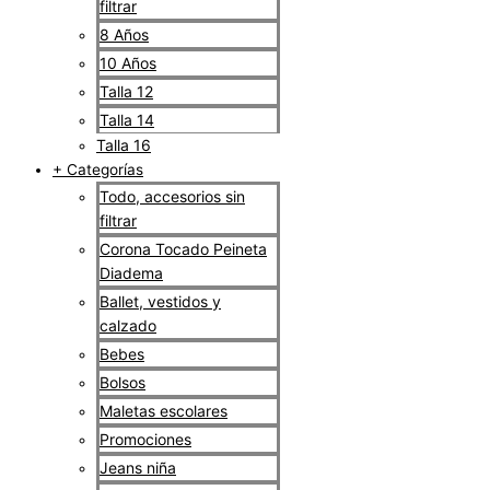
filtrar
8 Años
10 Años
Talla 12
Talla 14
Talla 16
+ Categorías
Todo, accesorios sin
filtrar
Corona Tocado Peineta
Diadema
Ballet, vestidos y
calzado
Bebes
Bolsos
Maletas escolares
Promociones
Jeans niña