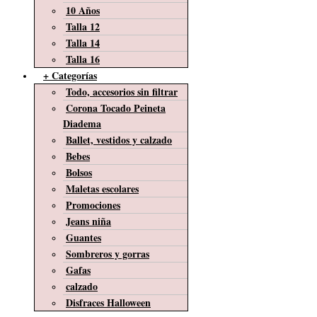
10 Años
Talla 12
Talla 14
Talla 16
+ Categorías
Todo, accesorios sin filtrar
Corona Tocado Peineta
Diadema
Ballet, vestidos y calzado
Bebes
Bolsos
Maletas escolares
Promociones
Jeans niña
Guantes
Sombreros y gorras
Gafas
calzado
Disfraces Halloween