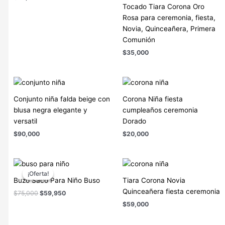
Tocado Tiara Corona Oro
Rosa para ceremonia, fiesta,
Novia, Quinceañera, Primera
Comunión
$
35,000
Conjunto niña falda beige con
Corona Niña fiesta
blusa negra elegante y
cumpleaños ceremonia
versatil
Dorado
$
90,000
$
20,000
El
El
precio
precio
¡Oferta!
¡Oferta!
original
actual
Buzo Saco Para Niño Buso
Tiara Corona Novia
era:
es:
Quinceañera fiesta ceremonia
$
75,000
$
59,950
$75,000.
$59,950.
$
59,000