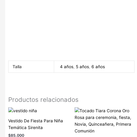
Accesorios para niñas de animales, Accesorios para niñas de
lentejuelas, Accesorios para niñas de encaje, Accesorios para
niñas de perlas, Accesorios para niñas de tela, Accesorios para
niñas de plástico, Accesorios para niñas de metal, Accesorios
para niñas de madera, Accesorios para niñas online, Tienda de
accesorios para niñas, Accesorios para niñas baratos,
Accesorios para niñas de marca, Accesorios para niñas
exclusivos, Complementos para niñas, Moda infantil.|
Talla
4 años
,
5 años
,
6 años
Productos relacionados
Vestido De Fiesta Para Niña
Temática Sirenita
$
85,000