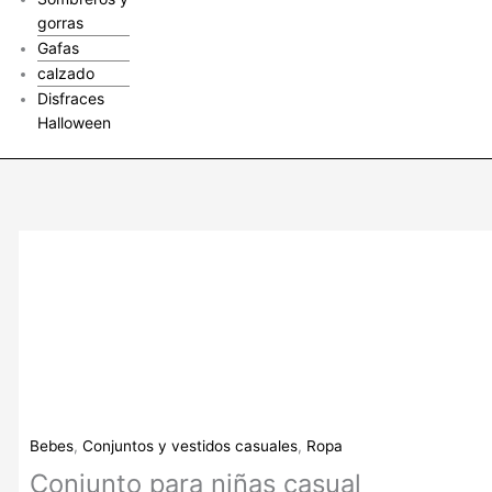
gorras
Gafas
calzado
Disfraces
Halloween
Conjunto
para
niñas
casual
cantidad
Bebes
,
Conjuntos y vestidos casuales
,
Ropa
Conjunto para niñas casual