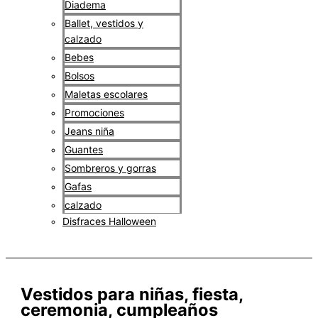
Diadema
Ballet, vestidos y
calzado
Bebes
Bolsos
Maletas escolares
Promociones
Jeans niña
Guantes
Sombreros y gorras
Gafas
calzado
Disfraces Halloween
$
0
Vestidos para niñas, fiesta,
ceremonia, cumpleaños