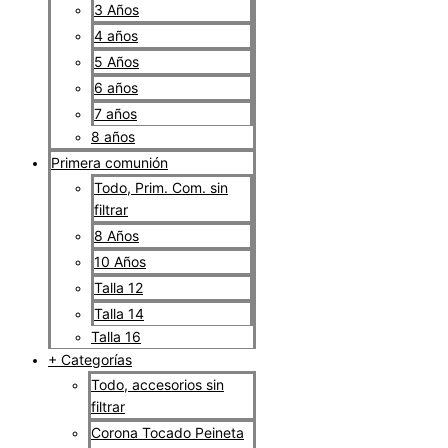
3 Años
4 años
5 Años
6 años
7 años
8 años
Primera comunión
Todo, Prim. Com. sin
filtrar
8 Años
10 Años
Talla 12
Talla 14
Talla 16
+ Categorías
Todo, accesorios sin
filtrar
Corona Tocado Peineta