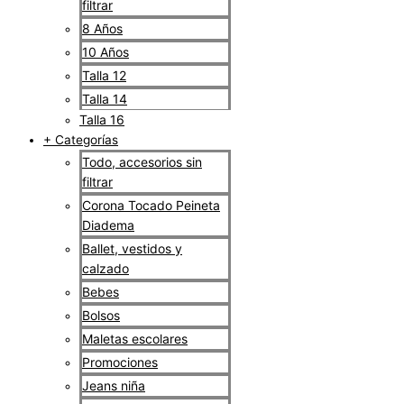
filtrar
8 Años
10 Años
Talla 12
Talla 14
Talla 16
+ Categorías
Todo, accesorios sin
filtrar
Corona Tocado Peineta
Diadema
Ballet, vestidos y
calzado
Bebes
Bolsos
Maletas escolares
Promociones
Jeans niña