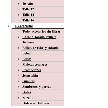
10 Años
Talla 12
Talla 14
Talla 16
+ Categorías
Todo, accesorios sin filtrar
Corona Tocado Peineta
Diadema
Ballet, vestidos y calzado
Bebes
Bolsos
Maletas escolares
Promociones
Jeans niña
Guantes
Sombreros y gorras
Gafas
calzado
Disfraces Halloween