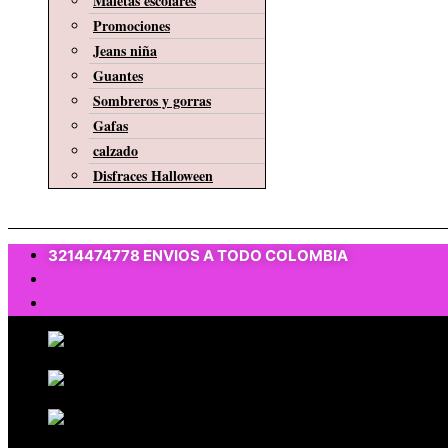
Maletas escolares
Promociones
Jeans niña
Guantes
Sombreros y gorras
Gafas
calzado
Disfraces Halloween
$
0
3214474778 ENVIOS A TODO COLOMBIA