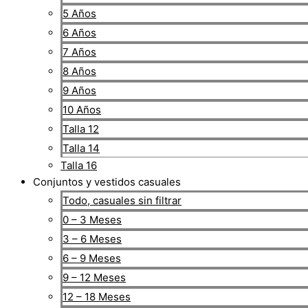
5 Años
6 Años
7 Años
8 Años
9 Años
10 Años
Talla 12
Talla 14
Talla 16
Conjuntos y vestidos casuales
Todo, casuales sin filtrar
0 – 3 Meses
3 – 6 Meses
6 – 9 Meses
9 – 12 Meses
12 – 18 Meses