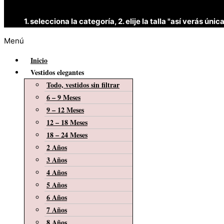
1. selecciona la categoría, 2. elije la talla "así verás 
Menú
Inicio
Vestidos elegantes
Todo, vestidos sin filtrar
6 – 9 Meses
9 – 12 Meses
12 – 18 Meses
18 – 24 Meses
2 Años
3 Años
4 Años
5 Años
6 Años
7 Años
8 Años