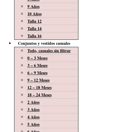
9 Años
10 Años
Talla 12
Talla 14
Talla 16
Conjuntos y vestidos casuales
Todo, casuales sin filtrar
0 – 3 Meses
3 – 6 Meses
6 – 9 Meses
9 – 12 Meses
12 – 18 Meses
18 – 24 Meses
2 Años
3 Años
4 Años
5 Años
6 Años