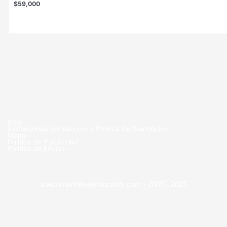
$
59,000
Blog
Condiciones del Servicio y Politíca de Reembolso
Mapa
Política de Privacidad
Política de Envios
www.charlottefashionkids.com - 2005 - 2025