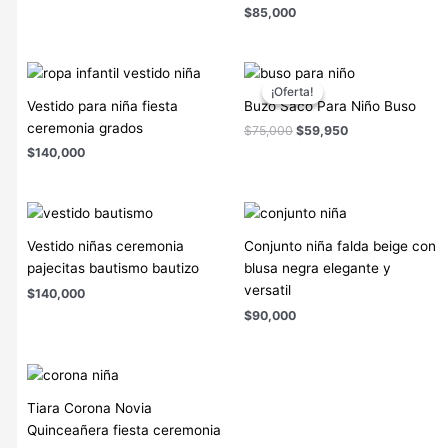
$
85,000
El
El
precio
precio
¡Oferta!
¡Oferta!
original
actual
Vestido para niña fiesta
Buzo Saco Para Niño Buso
era:
es:
ceremonia grados
$
75,000
$
59,950
$75,000.
$59,950.
$
140,000
Vestido niñas ceremonia
Conjunto niña falda beige con
pajecitas bautismo bautizo
blusa negra elegante y
versatil
$
140,000
$
90,000
Tiara Corona Novia
Quinceañera fiesta ceremonia