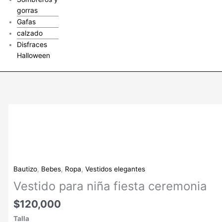
gorras
Gafas
calzado
Disfraces
Halloween
Vestido
para
niña
fiesta
ceremonia
cantidad
Bautizo
,
Bebes
,
Ropa
,
Vestidos elegantes
Vestido para niña fiesta ceremonia
$
120,000
Talla