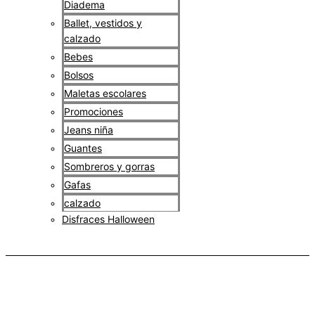
Diadema
Ballet, vestidos y
calzado
Bebes
Bolsos
Maletas escolares
Promociones
Jeans niña
Guantes
Sombreros y gorras
Gafas
calzado
Disfraces Halloween
$
0