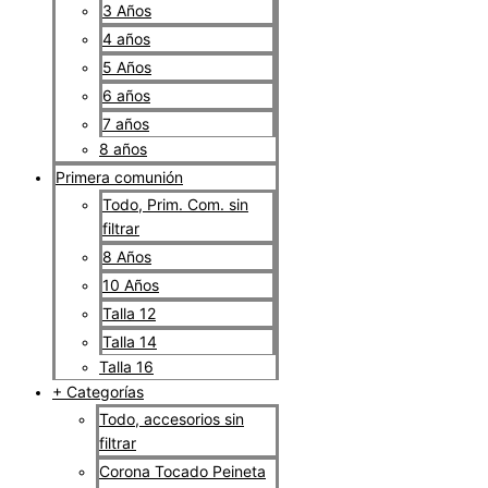
3 Años
4 años
5 Años
6 años
7 años
8 años
Primera comunión
Todo, Prim. Com. sin
filtrar
8 Años
10 Años
Talla 12
Talla 14
Talla 16
+ Categorías
Todo, accesorios sin
filtrar
Corona Tocado Peineta