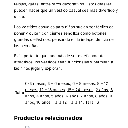
relojes, gafas, entre otros decorativos. Estos detalles
pueden hacer que un vestido casual sea más divertido y
único.
Los vestidos casuales para niñas suelen ser fáciles de
poner y quitar, con cierres sencillos como botones
grandes o elásticos, pensando en la independencia de
las pequeñas.
Es importante que, además de ser estéticamente
atractivos, los vestidos sean funcionales y permitan a
las niñas jugar y explorar .
0-3 meses
,
3 – 6 meses
,
6 – 9 meses
,
9 – 12
meses
,
12 – 18 meses
,
18 – 24 meses
,
2 años
,
3
Talla
años
,
4 años
,
5 años
,
6 años
,
7 años
,
8 años
,
9
años
,
10 años
,
Talla 12
,
Talla 14
,
Talla 16
Productos relacionados