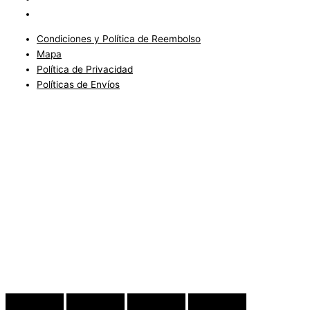
Políticas de Envíos
Condiciones y Política de Reembolso
Mapa
Política de Privacidad
Políticas de Envíos
Blog
Condiciones del Servicio y Politíca de Reembolso
Mapa
Política de Privacidad
Política de Envios
www.charlottefashionkids.com - 2005 - 2025