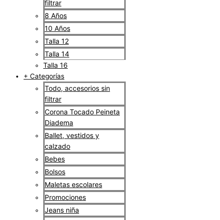
filtrar
8 Años
10 Años
Talla 12
Talla 14
Talla 16
+ Categorías
Todo, accesorios sin
filtrar
Corona Tocado Peineta
Diadema
Ballet, vestidos y
calzado
Bebes
Bolsos
Maletas escolares
Promociones
Jeans niña