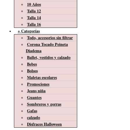
10 Años
Talla 12
Talla 14
Talla 16
+ Categorías
Todo, accesorios sin filtrar
Corona Tocado Peineta
Diadema
Ballet, vestidos y calzado
Bebes
Bolsos
Maletas escolares
Promociones
Jeans niña
Guantes
Sombreros y gorras
Gafas
calzado
Disfraces Halloween