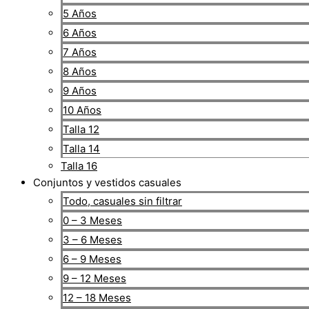
5 Años
6 Años
7 Años
8 Años
9 Años
10 Años
Talla 12
Talla 14
Talla 16
Conjuntos y vestidos casuales
Todo, casuales sin filtrar
0 – 3 Meses
3 – 6 Meses
6 – 9 Meses
9 – 12 Meses
12 – 18 Meses