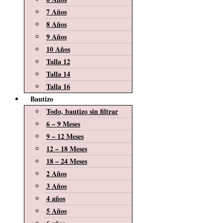
7 Años
8 Años
9 Años
10 Años
Talla 12
Talla 14
Talla 16
Bautizo
Todo, bautizo sin filtrar
6 – 9 Meses
9 – 12 Meses
12 – 18 Meses
18 – 24 Meses
2 Años
3 Años
4 años
5 Años