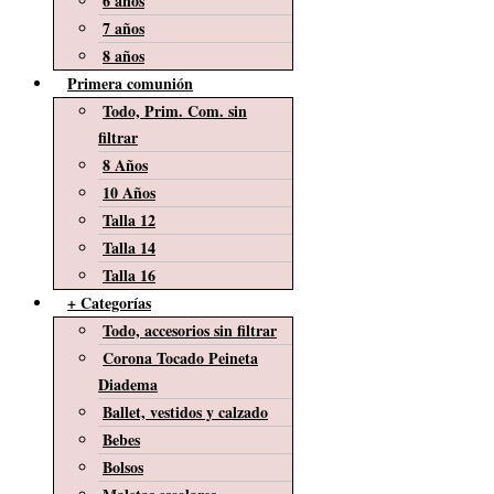
6 años
7 años
8 años
Primera comunión
Todo, Prim. Com. sin
filtrar
8 Años
10 Años
Talla 12
Talla 14
Talla 16
+ Categorías
Todo, accesorios sin filtrar
Corona Tocado Peineta
Diadema
Ballet, vestidos y calzado
Bebes
Bolsos