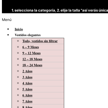
1. selecciona la categoría, 2. elije la talla "así verás 
Menú
Inicio
Vestidos elegantes
Todo, vestidos sin filtrar
6 – 9 Meses
9 – 12 Meses
12 – 18 Meses
18 – 24 Meses
2 Años
3 Años
4 Años
5 Años
6 Años
7 Años
8 Años