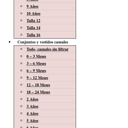
9 Años
10 Años
Talla 12
Talla 14
Talla 16
Conjuntos y vestidos casuales
Todo, casuales sin filtrar
0 – 3 Meses
3 – 6 Meses
6 – 9 Meses
9 – 12 Meses
12 – 18 Meses
18 – 24 Meses
2 Años
3 Años
4 Años
5 Años
6 Años