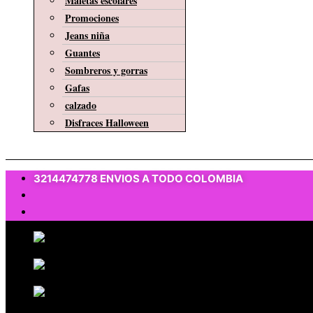
Maletas escolares
Promociones
Jeans niña
Guantes
Sombreros y gorras
Gafas
calzado
Disfraces Halloween
$
0
3214474778 ENVIOS A TODO COLOMBIA