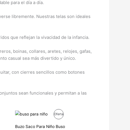
ble para el día a día.
erse libremente. Nuestras telas son ideales
os que reflejan la vivacidad de la infancia.
s, boinas, collares, aretes, relojes, gafas,
nto casual sea más divertido y único.
quitar, con cierres sencillos como botones
onjuntos sean funcionales y permitan a las
El
El
Producto
Oferta
precio
precio
original
actual
En
era:
es:
Buzo Saco Para Niño Buso