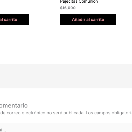
Pajecitas Comunión
$
16,000
al carrito
Añadir al carrito
comentario
 de correo electrónico no será publicada.
Los campos obligator