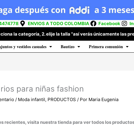
4474778
ENVIOS A TODO COLOMBIA
Facebook
I
cciona la categoría, 2. elije la talla "así verás únicamente las
juntos y vestidos casuales
Bautizo
Primera comunión
ios para niñas fashion
entario
/
Moda infantil
,
PRODUCTOS
/ Por
Maria Eugenia
s recientes, visita nuestra tienda para ver todos los productos