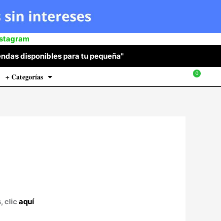
nstagram
 prendas disponibles para tu pequeña"
+ Categorías
$
0
, clic
aquí