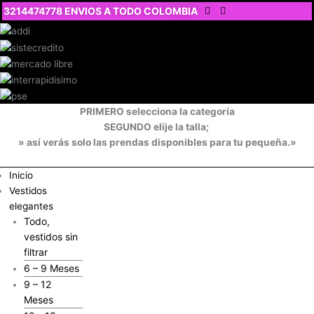
Ir
3214474778 ENVIOS A TODO COLOMBIA
al
contenido
PRIMERO selecciona la categoría
SEGUNDO elije la talla;
» así verás solo las prendas disponibles para tu pequeña.»
Inicio
Vestidos
elegantes
Todo,
vestidos sin
filtrar
6 – 9 Meses
9 – 12
Meses