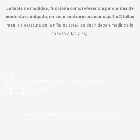
La tabla de medidas, funciona como referencia para niñas de
contextura delgada, en caso contrario se aconseja 1 o 2 tallas
mas.
(la estatura de la niña es total, es decir deben medir de la
cabeza a los pies).
Blog
Condiciones del Servicio y Politíca de Reembolso
Mapa
Política de Privacidad
Política de Envios
www.charlottefashionkids.com - 2005 - 2025