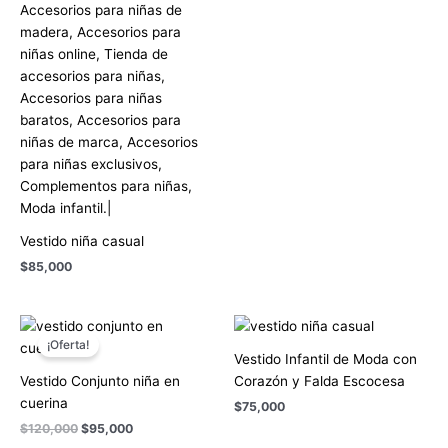
Vestido niña casual
$
85,000
El
El
precio
precio
¡Oferta!
original
actual
Vestido Infantil de Moda con
era:
es:
Vestido Conjunto niña en
Corazón y Falda Escocesa
$120,000.
$95,000.
cuerina
$
75,000
$
120,000
$
95,000