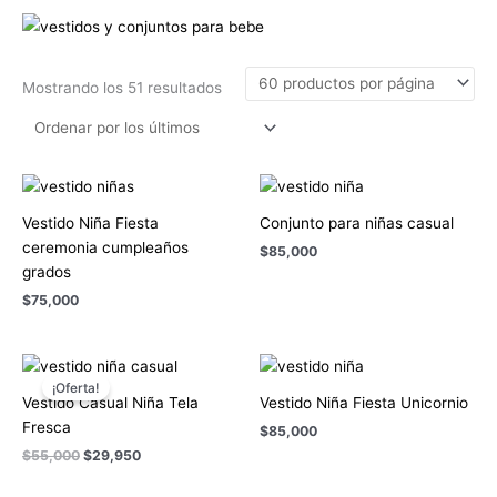
Mostrando los 51 resultados
Vestido Niña Fiesta
Conjunto para niñas casual
ceremonia cumpleaños
$
85,000
grados
$
75,000
El
El
precio
precio
¡Oferta!
original
actual
Vestido Casual Niña Tela
Vestido Niña Fiesta Unicornio
era:
es:
Fresca
$
85,000
$55,000.
$29,950.
$
55,000
$
29,950