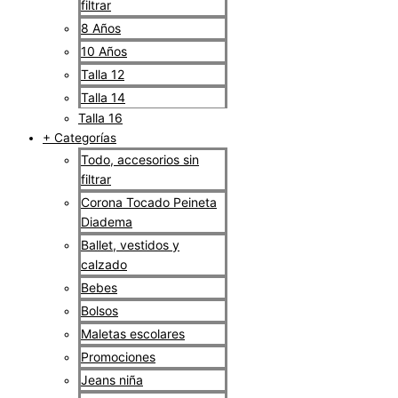
filtrar
8 Años
10 Años
Talla 12
Talla 14
Talla 16
+ Categorías
Todo, accesorios sin
filtrar
Corona Tocado Peineta
Diadema
Ballet, vestidos y
calzado
Bebes
Bolsos
Maletas escolares
Promociones
Jeans niña