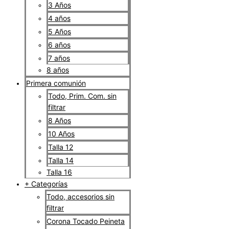
3 Años
4 años
5 Años
6 años
7 años
8 años
Primera comunión
Todo, Prim. Com. sin
filtrar
8 Años
10 Años
Talla 12
Talla 14
Talla 16
+ Categorías
Todo, accesorios sin
filtrar
Corona Tocado Peineta