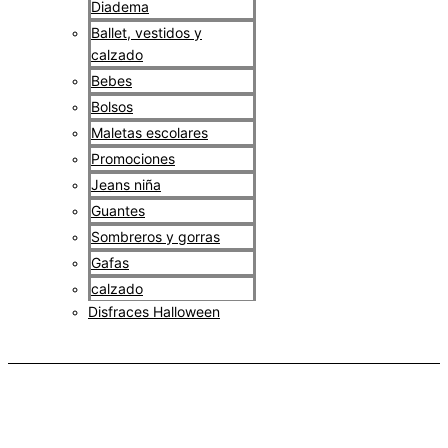
Diadema
Ballet, vestidos y
calzado
Bebes
Bolsos
Maletas escolares
Promociones
Jeans niña
Guantes
Sombreros y gorras
Gafas
calzado
Disfraces Halloween
$
0