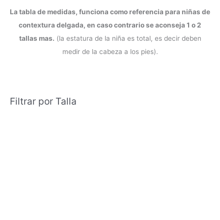
La tabla de medidas, funciona como referencia para niñas de
contextura delgada, en caso contrario se aconseja 1 o 2
tallas mas.
(la estatura de la niña es total, es decir deben
medir de la cabeza a los pies).
Filtrar por Talla
Blog
Condiciones del Servicio y Politíca de Reembolso
Mapa
Política de Privacidad
Política de Envios
www.charlottefashionkids.com - 2005 - 2025