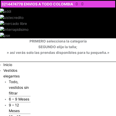
Ir
3214474778 ENVIOS A TODO COLOMBIA
al
contenido
PRIMERO selecciona la categoría
SEGUNDO elije la talla;
» así verás solo las prendas disponibles para tu pequeña.»
Inicio
Vestidos
elegantes
Todo,
vestidos sin
filtrar
6 – 9 Meses
9 – 12
Meses